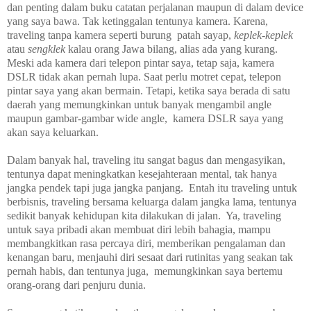
dan penting dalam buku catatan perjalanan maupun di dalam device
yang saya bawa. Tak ketinggalan tentunya kamera. Karena,
traveling tanpa kamera seperti burung patah sayap,
keplek-keplek
atau
sengklek
kalau orang Jawa bilang, alias ada yang kurang.
Meski ada kamera dari telepon pintar saya, tetap saja, kamera
DSLR
tidak akan pernah lupa. Saat perlu motret cepat, telepon
pintar saya yang akan bermain. Tetapi, ketika saya berada di satu
daerah yang memungkinkan untuk banyak mengambil angle
maupun gambar-gambar wide angle, kamera DSLR saya yang
akan saya
keluarkan
.
Dalam banyak hal, traveling itu sangat bagus dan mengasyikan,
tentunya dapat meningkatkan keseja
h
teraan mental, tak hanya
jangka pendek tapi juga jangka panjang. Entah itu traveling untuk
berbisnis, traveling bersama keluarga dalam jangka lama, tentunya
sedikit banyak kehidupan kita dilakukan di jalan. Ya, traveling
untuk saya pribadi akan membuat diri lebih bahagia, mampu
membangkitkan rasa percaya diri, memberikan pengalaman dan
kenangan baru, menjauhi diri sesaat dari rutinitas yang seakan tak
pernah habis, dan tentunya juga, memungkinkan saya bertemu
orang-orang dari penjuru dunia.