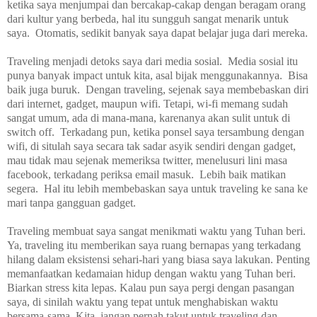
ketika saya menjumpai dan bercakap-cakap dengan beragam orang
dari kultur yang berbeda, hal itu sungguh sangat menarik untuk
saya. Otomatis, sedikit banyak saya dapat belajar juga dari mereka.
Traveling menjadi detoks saya dari media sosial. Media sosial itu
punya banyak impact untuk kita, asal bijak menggunakannya. Bisa
baik juga buruk. Dengan traveling, sejenak saya membebaskan diri
dari internet, gadget, maupun wifi. Tetapi, wi-fi memang sudah
sangat umum, ada di mana-mana, karenanya akan sulit untuk di
switch off. Terkadang pun, ketika ponsel saya tersambung dengan
wifi, di situlah saya secara tak sadar asyik sendiri dengan gadget,
mau tidak mau sejenak memeriksa twitter, menelusuri lini masa
facebook, terkadang periksa email masuk. Lebih baik matikan
segera. Hal itu lebih membebaskan saya untuk traveling ke sana ke
mari tanpa gangguan gadget.
Traveling membuat saya sangat menikmati waktu yang Tuhan beri.
Ya, traveling itu memberikan saya ruang bernapas yang terkadang
hilang dalam eksistensi sehari-hari yang biasa saya lakukan. Penting
memanfaatkan kedamaian hidup dengan waktu yang Tuhan beri.
Biarkan stress kita lepas. Kalau pun saya pergi dengan pasangan
saya, di sinilah waktu yang tepat untuk menghabiskan waktu
bersama-sama. Kita, jangan pernah takut untuk traveling dan