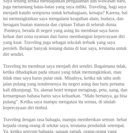
Saya senang ketika mendapatkan pengalaman dan wawasan baru,
juga menantang batas-batas yang saya miliki. Traveling, bagi saya
menjadi katalis sempurna untuk kebahagiaan, kenapa? Karena, hal
ini memungkinkan saya mengalami keajaiban alam, budaya, dan
beragam buatan manusia
dan ciptaan Tuhan
di seluruh dunia.
Pastinya, berada di negeri yang asing itu membuat saya harus
keluar dari zona nyaman dan harus membangun kepercayaan diri
yang kuat. Traveling juga sebagai sekolah terbaik yang saya
peroleh. Belajar banyak tentang dunia di luar saya, terutama untuk
diri sendiri.
Traveling itu membuat saya menjadi diri sendiri. Bagaimana tidak,
ketika dihadapkan pada situasi yang tidak memungkinkan, mau
tidak mau saya harus
p
utar otak. Misalnya, ketika tak tahu arah
jalan pulang yang notabenenya itu negeri asing dan baru pertama
kali dikunjungi. Ya, alamat hotel tempat menginap, peta, uang, dan
kemampuan bahasa harus saya keluarkan. “Malu bertanya, ga bisa
pulang”. Ketika saya mampu mengatasi itu semua, di situlah
kepercayaan diri timbul.
Traveling dengan rasa bahagia, mampu memberikan setrum hebat
kepada orang-orang di sekitar saya, terutama penduduk setempat.
Ya, ketika senyum bahagia, sapaan ramah, orang-orang yang