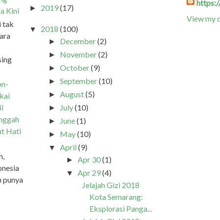
https:
2019
(17)
►
a Kini
View my c
i tak
2018
(100)
▼
ara
December
(2)
►
November
(2)
►
sing
October
(9)
►
September
(10)
►
on-
August
(5)
►
kai
July
(10)
il
►
inggah
June
(1)
►
at Hati
May
(10)
►
April
(9)
▼
h,
Apr 30
(1)
►
onesia
Apr 29
(4)
▼
h punya
Jelajah Gizi 2018
Kota Semarang:
Eksplorasi Panga...