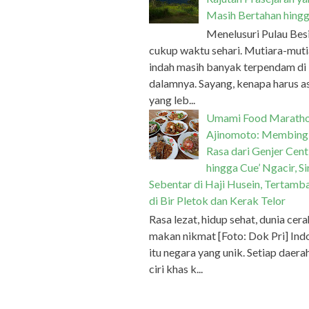
Masih Bertahan hingg
Menelusuri Pulau Bes
cukup waktu sehari. Mutiara-muti
indah masih banyak terpendam di
dalamnya. Sayang, kenapa harus a
yang leb...
Umami Food Marath
Ajinomoto: Membing
Rasa dari Genjer Cent
hingga Cue’ Ngacir, S
Sebentar di Haji Husein, Tertamb
di Bir Pletok dan Kerak Telor
Rasa lezat, hidup sehat, dunia cera
makan nikmat [Foto: Dok Pri] Ind
itu negara yang unik. Setiap daera
ciri khas k...