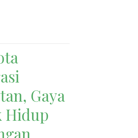
ota
asi
tan, Gaya
k Hidup
engan