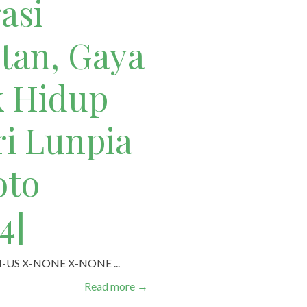
asi
tan, Gaya
k Hidup
ri Lunpia
oto
4]
 EN-US X-NONE X-NONE ...
Read more
→