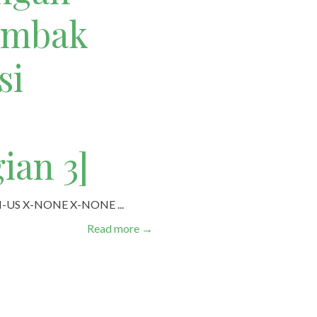
ambak
si
ian 3]
 EN-US X-NONE X-NONE ...
Read more
→