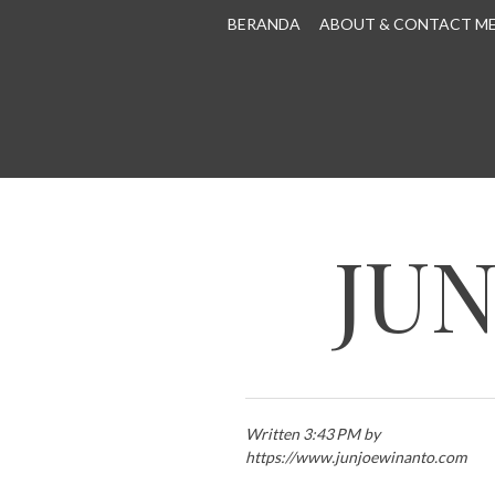
SKIP TO CONTENT
BERANDA
ABOUT & CONTACT M
JU
Written 3:43 PM by
https://www.junjoewinanto.com