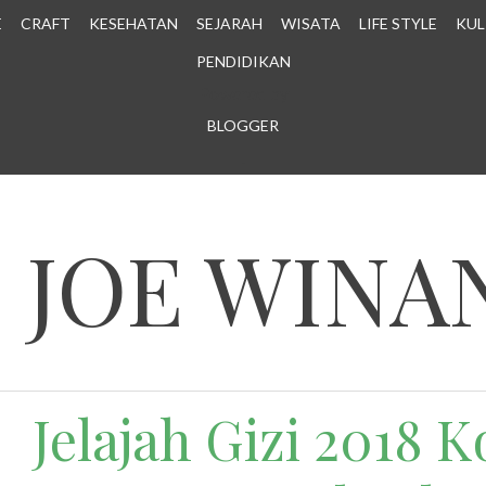
E
CRAFT
KESEHATAN
SEJARAH
WISATA
LIFE STYLE
KUL
PENDIDIKAN
Powered by
BLOGGER
.
N JOE WINA
Jelajah Gizi 2018 K