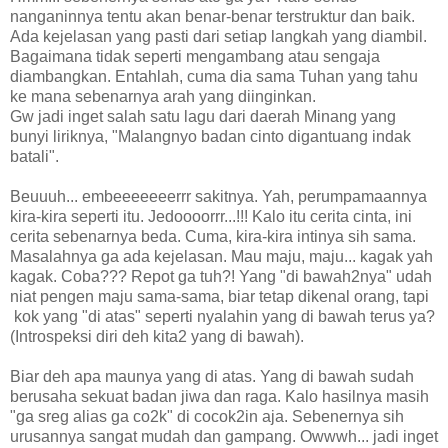
nanganinnya tentu akan benar-benar terstruktur dan baik.
Ada kejelasan yang pasti dari setiap langkah yang diambil.
Bagaimana tidak seperti mengambang atau sengaja
diambangkan. Entahlah, cuma dia sama Tuhan yang tahu
ke mana sebenarnya arah yang diinginkan.
Gw jadi inget salah satu lagu dari daerah Minang yang
bunyi liriknya, "Malangnyo badan cinto digantuang indak
batali".
Beuuuh... embeeeeeeerrr sakitnya. Yah, perumpamaannya
kira-kira seperti itu. Jedoooorrr...!!! Kalo itu cerita cinta, ini
cerita sebenarnya beda. Cuma, kira-kira intinya sih sama.
Masalahnya ga ada kejelasan. Mau maju, maju... kagak yah
kagak. Coba??? Repot ga tuh?! Yang "di bawah2nya" udah
niat pengen maju sama-sama, biar tetap dikenal orang, tapi
kok yang "di atas" seperti nyalahin yang di bawah terus ya?
(Introspeksi diri deh kita2 yang di bawah).
Biar deh apa maunya yang di atas. Yang di bawah sudah
berusaha sekuat badan jiwa dan raga. Kalo hasilnya masih
"ga sreg alias ga co2k" di cocok2in aja. Sebenernya sih
urusannya sangat mudah dan gampang. Owwwh... jadi inget