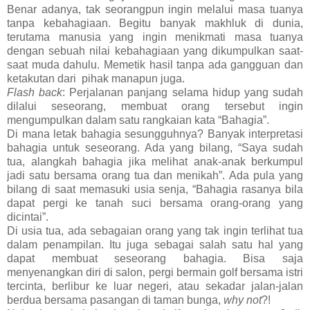
Benar adanya, tak seorangpun ingin melalui masa tuanya
tanpa kebahagiaan. Begitu banyak makhluk di dunia,
terutama manusia yang ingin menikmati masa tuanya
dengan sebuah nilai kebahagiaan yang dikumpulkan saat-
saat muda dahulu. Memetik hasil tanpa ada gangguan dan
ketakutan dari pihak manapun juga.
Flash back
: Perjalanan panjang selama hidup yang sudah
dilalui seseorang, membuat orang tersebut ingin
mengumpulkan dalam satu rangkaian kata “Bahagia”.
Di mana letak bahagia sesungguhnya? Banyak interpretasi
bahagia untuk seseorang. Ada yang bilang, “Saya sudah
tua, alangkah bahagia jika melihat anak-anak berkumpul
jadi satu bersama orang tua dan menikah”. Ada pula yang
bilang di saat memasuki usia senja, “Bahagia rasanya bila
dapat pergi ke tanah suci bersama orang-orang yang
dicintai”.
Di usia tua, ada sebagaian orang yang tak ingin terlihat tua
dalam penampilan. Itu juga sebagai salah satu hal yang
dapat membuat seseorang bahagia. Bisa saja
menyenangkan diri di salon, pergi bermain golf bersama istri
tercinta, berlibur ke luar negeri, atau sekadar jalan-jalan
berdua bersama pasangan di taman bunga,
why not
?!