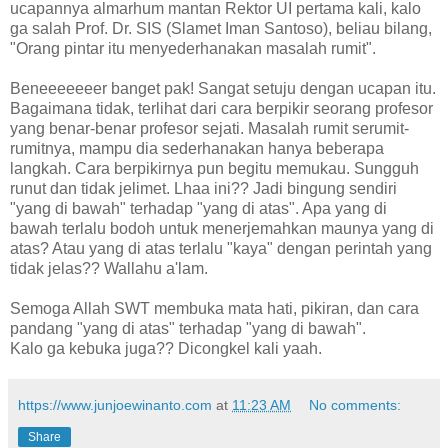
ucapannya almarhum mantan Rektor UI pertama kali, kalo
ga salah Prof. Dr. SIS (Slamet Iman Santoso), beliau bilang,
"Orang pintar itu menyederhanakan masalah rumit".
Beneeeeeeer banget pak! Sangat setuju dengan ucapan itu.
Bagaimana tidak, terlihat dari cara berpikir seorang profesor
yang benar-benar profesor sejati. Masalah rumit serumit-
rumitnya, mampu dia sederhanakan hanya beberapa
langkah. Cara berpikirnya pun begitu memukau. Sungguh
runut dan tidak jelimet. Lhaa ini?? Jadi bingung sendiri
"yang di bawah" terhadap "yang di atas". Apa yang di
bawah terlalu bodoh untuk menerjemahkan maunya yang di
atas? Atau yang di atas terlalu "kaya" dengan perintah yang
tidak jelas?? Wallahu a'lam.
Semoga Allah SWT membuka mata hati, pikiran, dan cara
pandang "yang di atas" terhadap "yang di bawah".
Kalo ga kebuka juga?? Dicongkel kali yaah.
https://www.junjoewinanto.com
at
11:23 AM
No comments:
Share