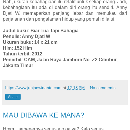
Nah, ukuran kebahagiaan itu relatif untuk setiap orang. Jadi,
kebahagiaan itu ada di dalam diri orang itu sendiri.
Anny
Djati W, memaparkan panjang lebar dan memukau dari
perjalanan dan pengalaman hidup yang pernah dilalui.
Judul buku: Biar Tua Tapi Bahagia
Penulis: Anny Djati W
Ukuran buku: 14 x 21 cm
Hlm: 152 Hlm
Tahun terbit: 2012
Penerbit: CAM, Jalan Raya Jambore No. Z2 Cibubur,
Jakarta Timur
https://www.junjoewinanto.com
at
12:13 PM
No comments:
Share
MAU DIBAWA KE MANA?
Hmm... sebenernya serius ato ga ya? Kalo serius