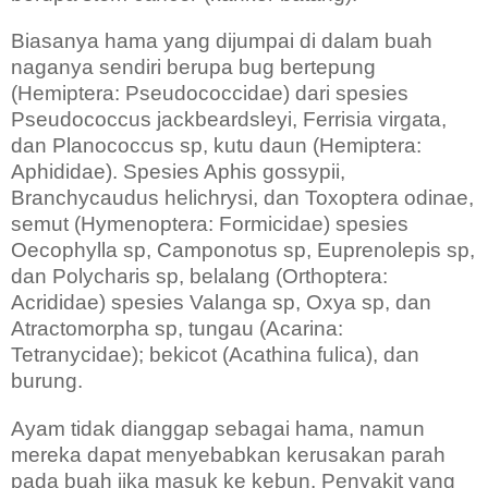
Biasanya hama yang dijumpai di dalam buah
naganya sendiri berupa bug bertepung
(Hemiptera: Pseudococcidae) dari spesies
Pseudococcus jackbeardsleyi, Ferrisia virgata,
dan Planococcus sp, kutu daun (Hemiptera:
Aphididae). Spesies Aphis gossypii,
Branchycaudus helichrysi, dan Toxoptera odinae,
semut (Hymenoptera: Formicidae) spesies
Oecophylla sp, Camponotus sp, Euprenolepis sp,
dan Polycharis sp, belalang (Orthoptera:
Acrididae) spesies Valanga sp, Oxya sp, dan
Atractomorpha sp, tungau (Acarina:
Tetranycidae); bekicot (Acathina fulica), dan
burung.
Ayam tidak dianggap sebagai hama, namun
mereka dapat menyebabkan kerusakan parah
pada buah jika masuk ke kebun. Penyakit yang