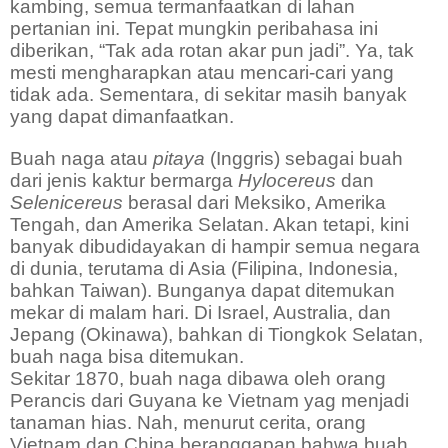
kambing, semua termanfaatkan di lahan
pertanian ini. Tepat mungkin peribahasa ini
diberikan, “Tak ada rotan akar pun jadi”. Ya, tak
mesti mengharapkan atau mencari-cari yang
tidak ada. Sementara, di sekitar masih banyak
yang dapat dimanfaatkan.
Buah naga atau
pitaya
(Inggris) sebagai buah
dari jenis kaktur bermarga
Hylocereus
dan
Selenicereus
berasal dari Meksiko, Amerika
Tengah, dan Amerika Selatan. Akan tetapi, kini
banyak dibudidayakan di hampir semua negara
di dunia, terutama di Asia (Filipina, Indonesia,
bahkan Taiwan). Bunganya dapat ditemukan
mekar di malam hari. Di Israel, Australia, dan
Jepang (Okinawa), bahkan di Tiongkok Selatan,
buah naga bisa ditemukan.
Sekitar 1870, buah naga dibawa oleh orang
Perancis dari Guyana ke Vietnam yag menjadi
tanaman hias. Nah, menurut cerita, orang
Vietnam dan China beranggapan bahwa buah