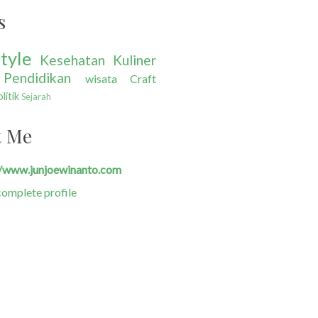
s
tyle
Kesehatan
Kuliner
Pendidikan
wisata
Craft
litik
Sejarah
t Me
//www.junjoewinanto.com
omplete profile