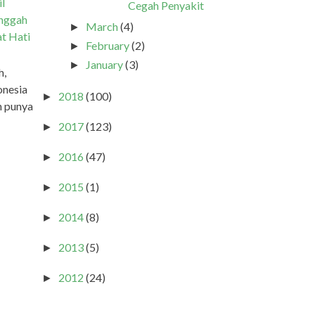
il
Cegah Penyakit
inggah
March
(4)
►
at Hati
February
(2)
►
January
(3)
►
h,
onesia
2018
(100)
►
h punya
2017
(123)
►
2016
(47)
►
2015
(1)
►
2014
(8)
►
2013
(5)
►
2012
(24)
►