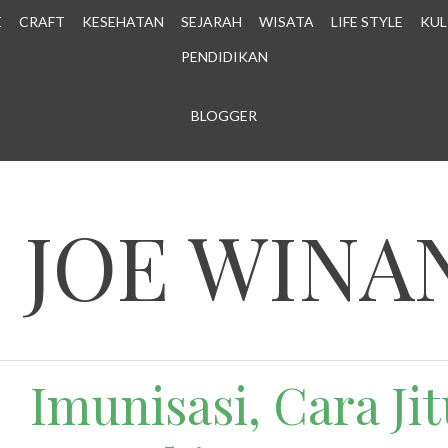
E
CRAFT
KESEHATAN
SEJARAH
WISATA
LIFE STYLE
KUL
PENDIDIKAN
Powered by
BLOGGER
.
N JOE WINA
Imunisasi, Cara Ji