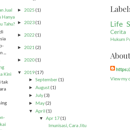
Label
n Jual
2025
(1)
►
h Hanya
Life S
2023
(1)
►
u Tahu?
Cerita
di
2022
(1)
►
sia
Hukum
Po
p-
2021
(2)
►
 ...
Abou
2020
(1)
a
►
ang
https:
2019
(17)
▼
a Kini
View my c
September
(1)
►
i tak
August
(1)
►
ara
July
(3)
►
sing
May
(2)
►
April
(1)
▼
on-
Apr 17
(1)
▼
kai
Imunisasi, Cara Jitu