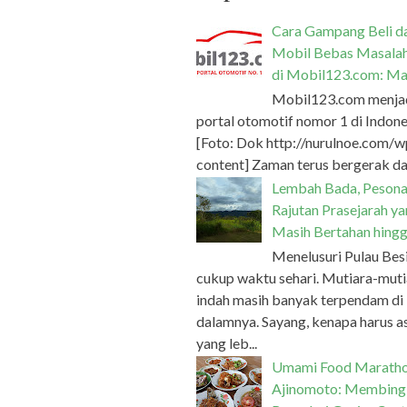
Cara Gampang Beli da
Mobil Bebas Masala
di Mobil123.com: Ma
Mobil123.com menja
portal otomotif nomor 1 di Indone
[Foto: Dok http://nurulnoe.com/w
content] Zaman terus bergerak dan
Lembah Bada, Peson
Rajutan Prasejarah y
Masih Bertahan hingg
Menelusuri Pulau Bes
cukup waktu sehari. Mutiara-muti
indah masih banyak terpendam di
dalamnya. Sayang, kenapa harus a
yang leb...
Umami Food Marath
Ajinomoto: Membing