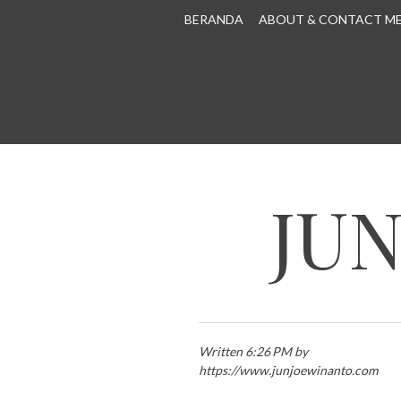
SKIP TO CONTENT
BERANDA
ABOUT & CONTACT M
JU
Written 6:26 PM by
https://www.junjoewinanto.com