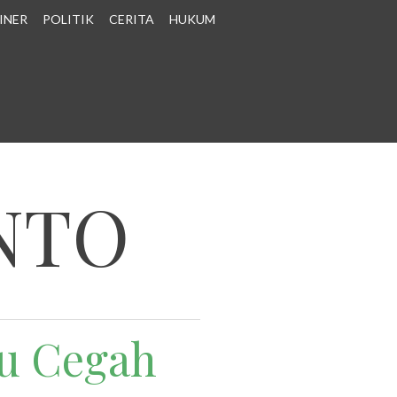
INER
POLITIK
CERITA
HUKUM
NTO
tu Cegah