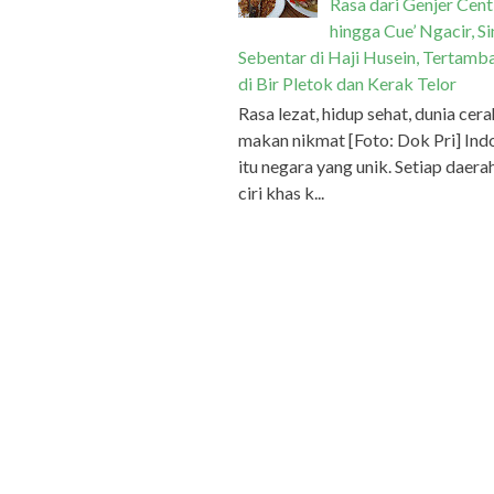
Rasa dari Genjer Cent
hingga Cue’ Ngacir, S
Sebentar di Haji Husein, Tertamb
di Bir Pletok dan Kerak Telor
Rasa lezat, hidup sehat, dunia cera
makan nikmat [Foto: Dok Pri] Ind
itu negara yang unik. Setiap daera
ciri khas k...