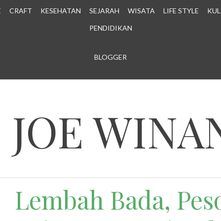
E
CRAFT
KESEHATAN
SEJARAH
WISATA
LIFE STYLE
KUL
PENDIDIKAN
Powered by
BLOGGER
.
N JOE WINA
Lembah Bada, Pes