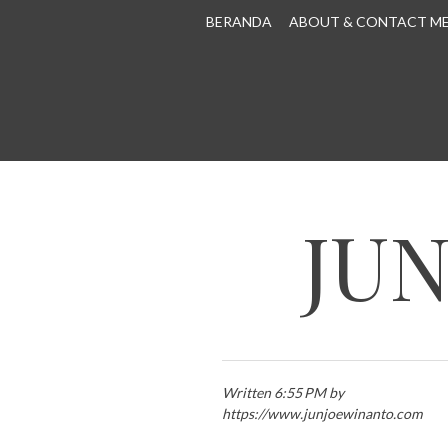
SKIP TO CONTENT
BERANDA
ABOUT & CONTACT M
JU
Written 6:55 PM by
https://www.junjoewinanto.com