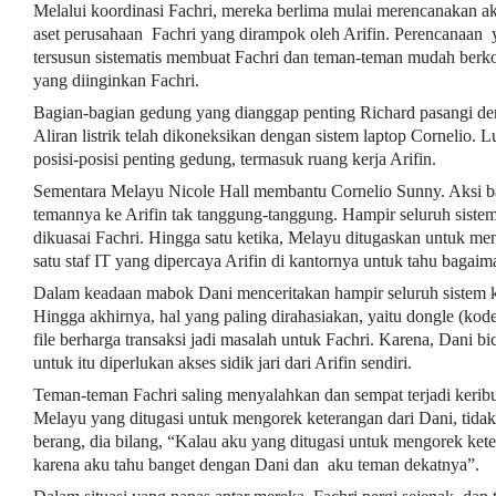
Melalui koordinasi Fachri, mereka berlima mulai merencanakan a
aset perusahaan Fachri yang dirampok oleh Arifin. Perencanaan
tersusun sistematis membuat Fachri dan teman-teman mudah berk
yang diinginkan Fachri.
Bagian-bagian gedung yang dianggap penting Richard pasangi d
Aliran listrik telah dikoneksikan dengan sistem laptop Cornelio
posisi-posisi penting gedung, termasuk ruang kerja Arifin.
Sementara Melayu Nicole Hall membantu Cornelio Sunny. Aksi b
temannya ke Arifin tak tanggung-tanggung. Hampir seluruh sistem
dikuasai Fachri. Hingga satu ketika, Melayu ditugaskan untuk men
satu staf IT yang dipercaya Arifin di kantornya untuk tahu bagaima
Dalam keadaan mabok Dani menceritakan hampir seluruh sistem k
Hingga akhirnya, hal yang paling dirahasiakan, yaitu dongle (ko
file berharga transaksi jadi masalah untuk Fachri. Karena, Dani 
untuk itu diperlukan akses sidik jari dari Arifin sendiri.
Teman-teman Fachri saling menyalahkan dan sempat terjadi keribu
Melayu yang ditugasi untuk mengorek keterangan dari Dani, tidak
berang, dia bilang, “Kalau aku yang ditugasi untuk mengorek keter
karena aku tahu banget dengan Dani dan aku teman dekatnya”.