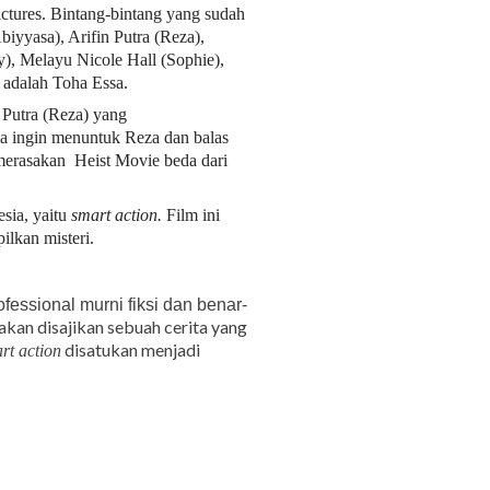
ctures. Bintang-bintang yang sudah
Abiyyasa), Arifin Putra (Reza),
), Melayu Nicole Hall (Sophie),
m adalah Toha Essa.
n Putra (Reza) yang
ia ingin menuntuk Reza dan balas
merasakan Heist Movie beda dari
sia, yaitu
smart action.
Film ini
ilkan misteri.
ofessional murni fiksi dan benar-
akan disajikan sebuah cerita yang
disatukan menjadi
rt action