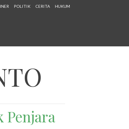
INER
POLITIK
CERITA
HUKUM
NTO
k Penjara