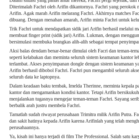
Dalam situasi yang panas antar mereka, Fachri pergi sejenak, dan 
Diterimalah Fachri oleh Arifin dikantornya. Fachri yang peroko
Arifin. Agak marah Arifin melarang Fachri. Akhirnya matches Facr
dibuang. Dengan menahan amarah, Arifin minta Fachri untuk kelu
Trik Fachri untuk mendapatkan sidik jari Arifin berhasil melalui
membuat finger print (sidik jari) Arifin. Lukman, dengan mengg
bersimulasi membuka brangkas alih-alih sebagai tempat penyimpa
Aksi balas dendam benar-benar dimulai oleh Facri dan teman-tema
seperti kelabakan dan meminta seluruh sistem keamanan kantor le
terlambat. Akses penyimpanan dongle dengan sistem keamanan yan
Arifin berhasil dibobol Fachri. Fachri pun mengambil seluruh a
seluruh data ke laptopnya.
Dalam keadaan baku tembak, Imelda Therinne, meminta kepala p
kantor dan mengamankan kondisi kantor. Tetapi Arifin bersikukuh
menjalankan tugasnya mengejar teman-teman Fachri. Sayang serib
berbalik arah justru membela Fachri.
Tamatlah sudah riwayat perusahaan Trimitra milik Arifin Putra. 
dan sakit hatinya kepada Arifin karena Arifinlah yang telah men
perusahaannya.
Ya, kisah ini hanya terjadi di film The Professional. Salah satu ka