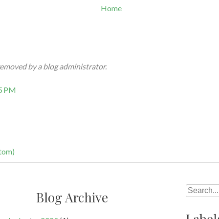
Home
emoved by a blog administrator.
05 PM
tom)
Search
Blog Archive
Label