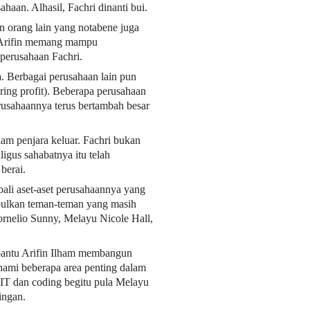
haan. Alhasil, Fachri dinanti bui.
n orang lain yang notabene juga
. Arifin memang mampu
perusahaan Fachri.
a. Berbagai perusahaan lain pun
ing profit). Beberapa perusahaan
erusahaannya terus bertambah besar
lam penjara keluar. Fachri bukan
igus sahabatnya itu telah
berai.
ali aset-aset perusahaannya yang
mpulkan teman-teman yang masih
rnelio Sunny, Melayu Nicole Hall,
bantu Arifin Ilham membangun
ami beberapa area penting dalam
 IT dan coding begitu pula Melayu
ingan.