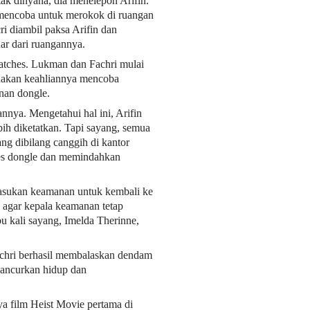
tak dinyana, dia menelepon Arifin.
k mencoba untuk merokok di ruangan
i diambil paksa Arifin dan
ar dari ruangannya.
 matches. Lukman dan Fachri mulai
unakan keahliannya mencoba
nan dongle.
nnya. Mengetahui hal ini, Arifin
bih diketatkan. Tapi sayang, semua
g dibilang canggih di kantor
kses dongle dan memindahkan
asukan keamanan untuk kembali ke
 agar kepala keamanan tetap
u kali sayang, Imelda Therinne,
Fachri berhasil membalaskan dendam
ghancurkan hidup dan
rya film Heist Movie pertama di