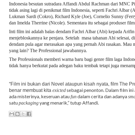
Indonesia besutan sutradara Affandi Abdul Rachman dari MNC Pi
tidak asing lagi di penikmat film Indonesia, seperti Fachri Albar (
Lukman Sardi (Cokro), Richard Kyle (Joe), Cornelio Sunny (Ferry
dan Imelda Therrine (Nicole). Sementara itu sebagai produser fil
Inti film ini adalah balas dendam Fachri Albar (Abi) kepada Arifi
menjebloskannya ke penjara. Setelah masa tahanan Abi selesai, d
dendam pula agar merasakan apa yang pernah Abi rasakan. Mau 
yang lain? The Professional jawabannya.
The Professionals memberi warna baru bagi genre film laga Indone
tidak hanya berkutat pada adegan baku tembak tetapi juga menamp
“Film ini bukan dari Novel ataupun kisah nyata, film The Pr
sebagai penonton. Dalam film ini 
benar membuat kita
exicted
ada misterinya, keseruan atau
dalam cerita dan adanya
fun
sma
satu
yang menarik,” tutup Affandi.
packaging