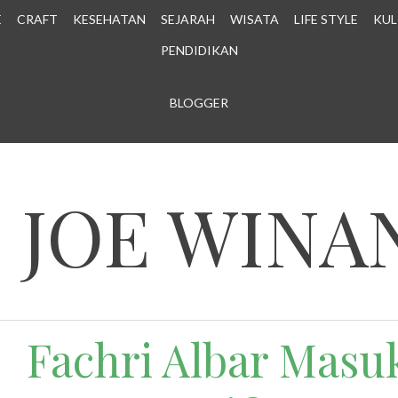
E
CRAFT
KESEHATAN
SEJARAH
WISATA
LIFE STYLE
KUL
PENDIDIKAN
Powered by
BLOGGER
.
N JOE WINA
Fachri Albar Masu