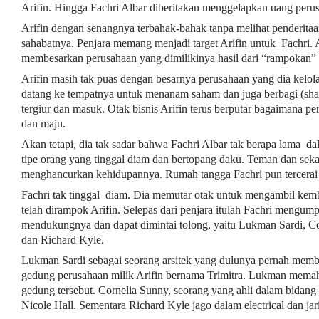
Arifin. Hingga Fachri Albar diberitakan menggelapkan uang perusa
Arifin dengan senangnya terbahak-bahak tanpa melihat penderitaa
sahabatnya. Penjara memang menjadi target Arifin untuk Fachri
membesarkan perusahaan yang dimilikinya hasil dari “rampokan” 
Arifin masih tak puas dengan besarnya perusahaan yang dia kelol
datang ke tempatnya untuk menanam saham dan juga berbagi (shar
tergiur dan masuk. Otak bisnis Arifin terus berputar bagaimana p
dan maju.
Akan tetapi, dia tak sadar bahwa Fachri Albar tak berapa lama da
tipe orang yang tinggal diam dan bertopang daku. Teman dan sekal
menghancurkan kehidupannya. Rumah tangga Fachri pun tercerai 
Fachri tak tinggal diam. Dia memutar otak untuk mengambil kemb
telah dirampok Arifin. Selepas dari penjara itulah Fachri mengu
mendukungnya dan dapat dimintai tolong, yaitu Lukman Sardi, Co
dan Richard Kyle.
Lukman Sardi sebagai seorang arsitek yang dulunya pernah mem
gedung perusahaan milik Arifin bernama Trimitra. Lukman memah
gedung tersebut. Cornelia Sunny, seorang yang ahli dalam bidang
Nicole Hall. Sementara Richard Kyle jago dalam electrical dan jar