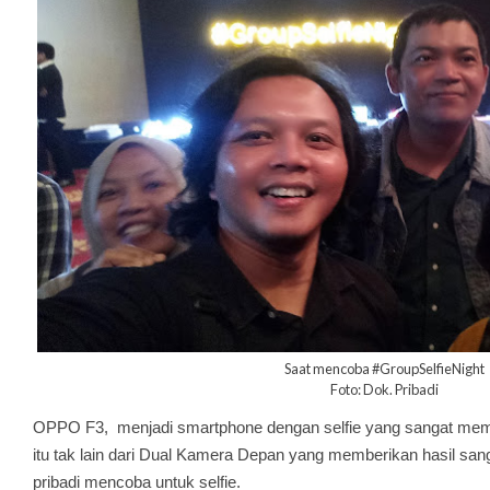
Saat mencoba #GroupSelfieNight
Foto: Dok. Pribadi
OPPO F3, menjadi smartphone dengan selfie yang sangat me
itu tak lain dari Dual Kamera Depan yang memberikan hasil sa
pribadi mencoba untuk selfie.