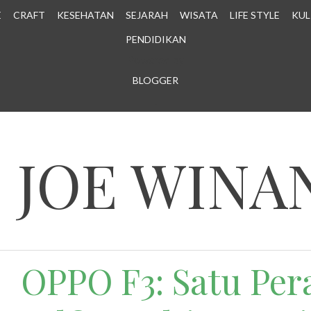
E
CRAFT
KESEHATAN
SEJARAH
WISATA
LIFE STYLE
KUL
PENDIDIKAN
Powered by
BLOGGER
.
N JOE WINA
OPPO F3: Satu Per