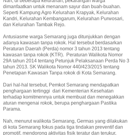
Nah, di beberapa kelurahan, pekarangan warga
dimanfaatkan untuk menanam sayur dan buah-buahan.
Seperti Kampung Agro Kelurahan Krapyak, Kelurahan
Kandri, Kelurahan Kembangarum, Kelurahan Purwosari,
dan Kelurahan Tambak Rejo.
Antusiasme warga Semarang juga ditunjukkan dengan
adanya kawasan tanpa rokok. Hal tersebut berdasarkan
Peraturan Daerah (Perda) nomor 3 tahun 2013
tentang
kawasan tanpa rokok (KTR).
Peraturan Walikota Nomor
29A tahun 2014
tentang Petunjuk Pelaksanaan Perda No 3
tahun 2013.
SK Walikota Nomor 440/423/2015
tentang
Penetapan Kawasan Tanpa rokok di Kota Semarang
.
Dari hal-hal tersebut, Pemkot Semarang mendapatkan
penghargaan tertinggi
dari Kementerian Kesehatan
terhadap komitmennya untuk membuat dan menegakkan
aturan mengenai rokok, berupa penghargaan Pastika
Parama.
Nah, menurut walikota Semarang, Germas yang dilakukan
di kota Semarang fokus pada tiga tindakan preventif dan
promotif, mendorong aktivitas fisik teratur dan terukur,