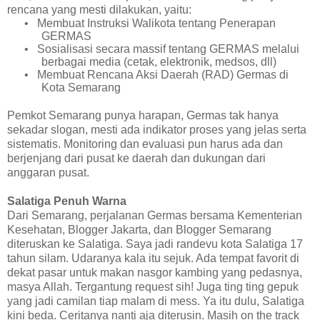
rencana yang mesti dilakukan, yaitu:
•
Membuat Instruksi Walikota tentang Penerapan
GERMAS
•
Sosialisasi secara massif tentang GERMAS melalui
berbagai media (cetak, elektronik, medsos, dll)
•
Membuat Rencana Aksi Daerah (RAD) Germas di
Kota Semarang
Pemkot Semarang punya
harapan, Germas tak hanya
sekadar slogan
, mesti
ada indikator proses yang jelas serta
sistematis. Monitoring dan evaluasi pun
harus
ada dan
berjenjang dari pusat ke daerah dan dukungan dari
anggaran pusat.
Salatiga Penuh Warna
Dari Semarang, perjalanan Germas bersama Kementerian
Kesehatan, Blogger Jakarta, dan Blogger Semarang
diteruskan ke Salatiga. Saya jadi randevu kota Salatiga 17
tahun silam. Udaranya kala itu sejuk. Ada tempat favorit di
dekat pasar untuk makan nasgor kambing yang pedasnya,
masya Allah. Tergantung request sih! Juga ting ting gepuk
yang jadi camilan tiap malam di mess. Ya itu dulu, Salatiga
kini beda. Ceritanya nanti aja diterusin. Masih on the track