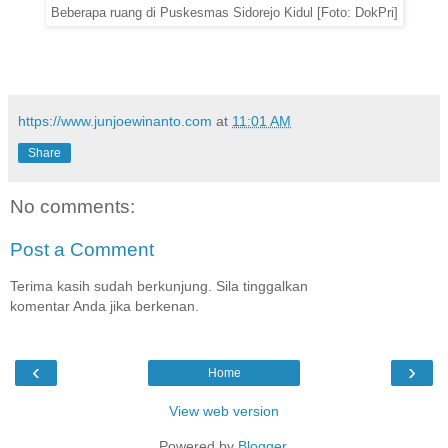
Beberapa ruang di Puskesmas Sidorejo Kidul [Foto: DokPri]
https://www.junjoewinanto.com
at
11:01 AM
Share
No comments:
Post a Comment
Terima kasih sudah berkunjung. Sila tinggalkan
komentar Anda jika berkenan.
‹
›
Home
View web version
Powered by
Blogger
.