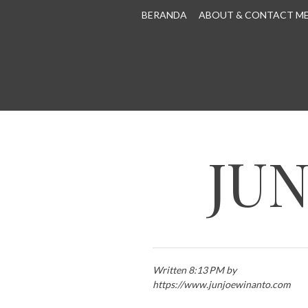
SKIP TO CONTENT
BERANDA
ABOUT & CONTACT M
JU
Written 8:13 PM by
https://www.junjoewinanto.com