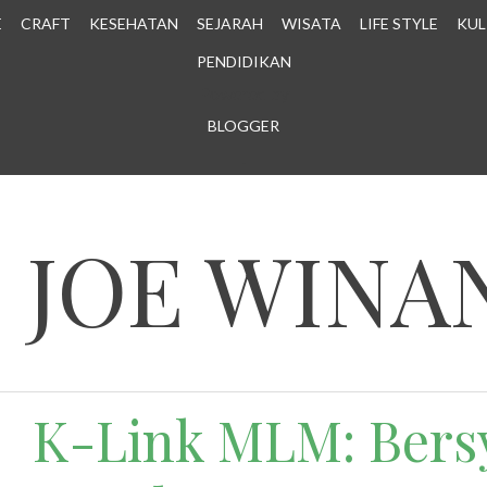
E
CRAFT
KESEHATAN
SEJARAH
WISATA
LIFE STYLE
KUL
PENDIDIKAN
Powered by
BLOGGER
.
N JOE WINA
K-Link MLM: Bers