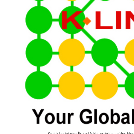
K-Link berjejaring [Foto: Dokhttps://dianavideo.fil