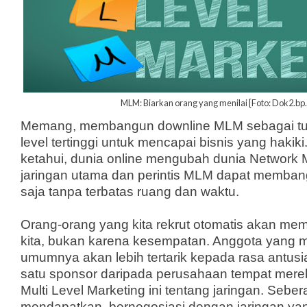
MLM: Biarkan orang yang menilai [Foto: Dok2.bp
Memang, membangun downline MLM sebagai tuj
level tertinggi untuk mencapai bisnis yang hakik
ketahui, dunia online mengubah dunia Network M
jaringan utama dan perintis MLM dapat memban
saja tanpa terbatas ruang dan waktu.
Orang-orang yang kita rekrut otomatis akan mem
kita, bukan karena kesempatan. Anggota yang m
umumnya akan lebih tertarik kepada rasa antusi
satu sponsor daripada perusahaan tempat mer
Multi Level Marketing ini tentang jaringan. Sebe
mendapatkan, bernegosiasi dengan jaringan yang