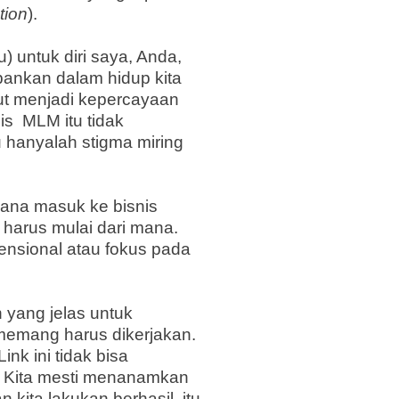
tion
).
) untuk diri saya, Anda,
rbankan dalam hidup kita
ut menjadi kepercayaan
is
MLM itu tidak
u hanyalah stigma mi
ring
ana masuk ke bisnis
, harus mulai dari mana.
vensional atau fokus pada
 yang jelas untuk
memang harus dikerjakan.
nk ini tidak bisa
. Kita mesti menanamkan
 kita lakukan berhasil, itu