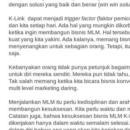
dengan solusi yang baik dan benar (
win win solu
K-Link
dapat menjadi
trigger factor
(faktor pemicu
dan kita setiap hari. Ada hal yang mungkin diko
ketika ingin membangun bisnis MLM. Hal terseb
kuat yang kita yakini. Ada kalanya, memang bisn
menyenangkan untuk sebagian orang. Tetapi, it
saja.
Kebanyakan orang tidak punya petunjuk bagaim
untuk diri mereka sendiri. Mereka pun tidak tahu
Tak salah memang ketika kita bicara bisnis kon
multi level marketing daring.
Menjalankan MLM itu perlu kedisiplinan dan arah
membangun kesuksesan. Kita perlu waktu dan 
Catatan juga, bahwa kesuksesan bisnis MLM K-Li
dikerjakan hanya dalam waktu semalam selesai
dalam diri bahwa apa yang akan kita kerjakan dan