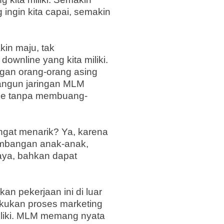
ngin kita capai, semakin
in maju, tak
ownline yang kita miliki.
gan orang-orang asing
angun jaringan MLM
line tanpa membuang-
ngat menarik? Ya, karena
kembangan anak-anak,
aya,
bahkan
dapat
n pekerjaan ini di luar
akukan proses marketing
liki. MLM memang nyata