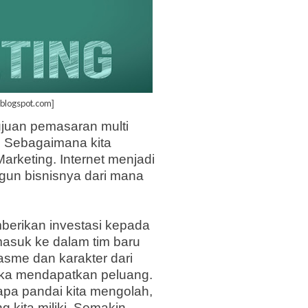
.blogspot.com
]
uan pemasaran multi
i. Sebagaimana kita
arketing. Internet menjadi
gun bisnisnya dari mana
berikan investasi kepada
asuk ke dalam tim baru
asme dan karakter dari
eka mendapatkan peluang.
rapa pandai kita mengolah,
 kita miliki. Sem
a
kin