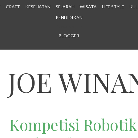
E
CRAFT
KESEHATAN
SEJARAH
WISATA
LIFE STYLE
KUL
PENDIDIKAN
Powered by
BLOGGER
.
N JOE WINA
Kompetisi Robotik