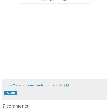
https://www.junjoewinanto.com
at
8:48 PM
Share
7 comments: