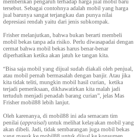
memberikan pengaruh terhadap harga jual mobil baru
tersebut. Sebagai contohnya adalah mobil yang harga
jual barunya sangat terjangkau dan punya nilai
depresiasi rendah yaitu dari jenis subkompak.
Frisher melanjutkan, bahwa bukan berarti membeli
mobil bekas tanpa ada risiko. Perlu diwasapadai dengan
cermat bahwa mobil bekas harus benar-benar
diperhatikan ketika akan jatuh ke tangan kita.
“Bisa saja mobil yang dijual sudah diakali oleh penjual,
atau mobil pernah bermasalah dengan banjir. Atau jika
kita tidak teliti, mungkin mobil hasil curian, ketika
terjadi pemeriksaan, dikhawatirkan kita malah jadi
tertuduh menjadi penadah barang curian”, jelas Mas
Frisher mobil88 lebih lanjut.
Oleh karenanya, di mobil88 ini ada semacam tim
penilai (
appraisal
) untuk melihat kelayakan mobil yang
akan dibeli. Jadi, tidak sembarangan juga mobil bekas
yang masuk ke mobil88 untuk dijual ke konsumen.