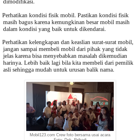
dimodifikasi.
.
Perhatikan kondisi fisik mobil. Pastikan kondisi fisik
masih bagus karena kemungkinan besar mobil masih
dalam kondisi yang baik untuk dikendarai.
.
Perhatikan kelengkapan dan keaslian surat-surat mobil,
jangan sampai membeli mobil dari pihak yang tidak
jelas karena bisa menyebabkan masalah dikemudian
harinya. Lebih baik lagi bila kita membeli dari pemilik
asli sehingga mudah untuk urusan balik nama.
Mobil123.com Crew foto bersama usai acara
Foto: Dok. Pribadi