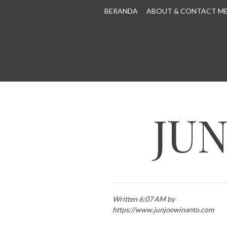
SKIP TO CONTENT
BERANDA
ABOUT & CONTACT M
JU
Written 6:07 AM by
https://www.junjoewinanto.com