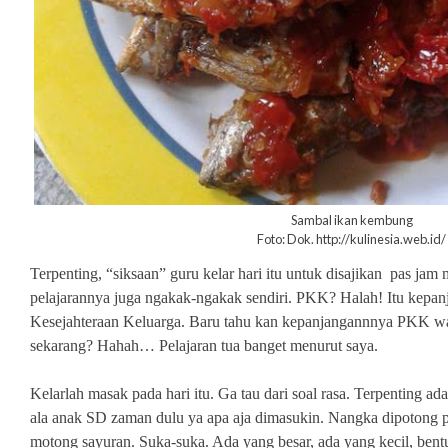
Sambal ikan kembung
Foto: Dok. http://kulinesia.web.id/
Terpenting, “siksaan” guru kelar hari itu untuk disajikan pas ja
pelajarannya juga ngakak-ngakak sendiri. PKK? Halah! Itu kepa
Kesejahteraan Keluarga. Baru tahu kan kepanjangannnya PKK wa
sekarang? Hahah… Pelajaran tua banget menurut saya.
Kelarlah masak pada hari itu. Ga tau dari soal rasa. Terpenting ada
ala anak SD zaman dulu ya apa aja dimasukin. Nangka dipotong p
motong sayuran. Suka-suka. Ada yang besar, ada yang kecil, ben