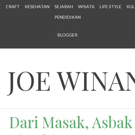
E
CRAFT
KESEHATAN
SEJARAH
WISATA
LIFE STYLE
KUL
PENDIDIKAN
Powered by
BLOGGER
.
N JOE WINA
Dari Masak, Asbak