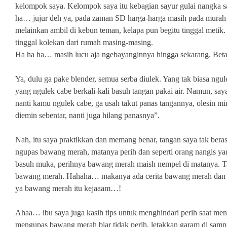
kelompok saya. Kelompok saya itu kebagian sayur gulai nangka
ha… jujur deh ya, pada zaman SD harga-harga masih pada murah b
melainkan ambil di kebun teman, kelapa pun begitu tinggal metik
tinggal kolekan dari rumah masing-masing.
Ha ha ha… masih lucu
aja
ngebayanginnya
hingga sekarang
. Bet
Ya, dulu ga pake blender, semua serba diulek. Yang tak biasa ngu
yang ngulek cabe berkali-kali basuh tangan pakai air. Namun, say
nanti kamu ngulek cabe, ga usah takut panas tangannya, olesin m
diemin sebentar, nanti juga hilang panasnya”.
Nah, itu saya praktikkan dan memang benar, tangan saya tak bera
ngupas bawang merah, matanya perih dan seperti orang nangis yan
basuh muka, perihnya bawang merah maish nempel di matanya. T
bawang merah. Hahaha… makanya ada cerita bawang merah dan 
ya bawang merah itu kejaaam…!
Ahaa… ibu saya juga kasih tips untuk menghindari perih saat me
mengupas bawang merah biar tidak perih, letakkan garam di sampi