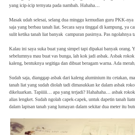
yang icip-icip ternyata pada nambah. Hahaha…
Masak udah selesai, selang dua minggu kemudian guru PKK-nya 
saja yang berbau tanah liat. Secara saya tinggal di kampung, ya cari
sulit ketika tanah liat banyak campuran pasirnya. Pas ngolahnya t
Kalau ini saya suka buat yang simpel tapi dipakai banyak orang. 
sebelumnya mau buat vas bunga, lah kok jadi asbak. Asbak rokok 
kaleng, bentuknya segitiga dan dibuat beragam warna. Ada merah,
Sudah saja, dianggap asbak dari kaleng aluminium itu cetakan, 
tanah liat yang sudah diolah tadi dimasukkan ke dalam asbak roko
dikeluarkan. Tapiiiii… apa yang terjadi? Hahahaha… asbak rokok d
alias lengket. Sudah ngolah capek-capek, untuk dapetin tanah liatn
dalam lapisan tanah yang lumayan dalam sekitar dua meter itu but