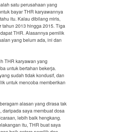
salah satu perusahaan yang
k untuk bayar THR karyawannya
hu itu. Kalau dibilang miris,
r tahun 2013 hingga 2015. Tiga
ndapat THR. Alasannya pemilik
ualan yang belum ada, ini dan
asih THR karyawan yang
ba untuk bertahan bekerja.
ang sudah tidak kondusif, dan
milik untuk mencoba memberikan
 beragam alasan yang dirasa tak
a, daripada saya membuat dosa
caraan, lebih baik hengkang.
elakangan itu, THR buat saya
gan baik antara pemilik dan