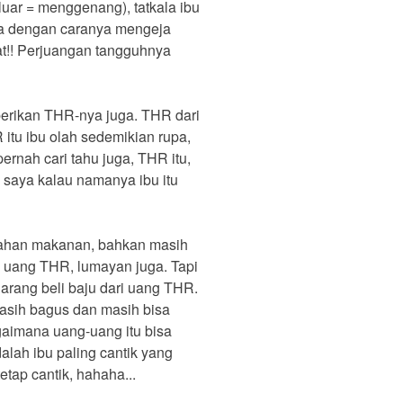
luar = menggenang), tatkala ibu
ga dengan caranya mengeja
bat!! Perjuangan tangguhnya
berikan THR-nya juga. THR dari
itu ibu olah sedemikian rupa,
rnah cari tahu juga, THR itu,
 saya kalau namanya ibu itu
.
i bahan makanan, bahkan masih
a uang THR, lumayan juga. Tapi
 jarang beli baju dari uang THR.
masih bagus dan masih bisa
gaimana uang-uang itu bisa
alah ibu paling cantik yang
tap cantik, hahaha...