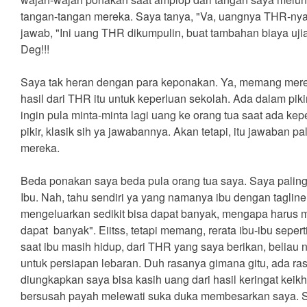
tangan-tangan mereka. Saya tanya, "Va, uangnya THR-ny
jawab, "Ini uang THR dikumpulin, buat tambahan biaya ujia
Deg!!!
Saya tak heran dengan para keponakan. Ya, memang mer
hasil dari THR itu untuk keperluan sekolah. Ada dalam pi
ingin pula minta-minta lagi uang ke orang tua saat ada k
pikir, klasik sih ya jawabannya. Akan tetapi, itu jawaban pal
mereka.
Beda ponakan saya beda pula orang tua saya. Saya paling
Ibu. Nah, tahu sendiri ya yang namanya ibu dengan taglin
mengeluarkan sedikit bisa dapat banyak, mengapa harus 
dapat banyak". Eiitss, tetapi memang, rerata ibu-ibu seperti
saat ibu masih hidup, dari THR yang saya berikan, beliau ng
untuk persiapan lebaran. Duh rasanya gimana gitu, ada ra
diungkapkan saya bisa kasih uang dari hasil keringat keik
bersusah payah melewati suka duka membesarkan saya. 