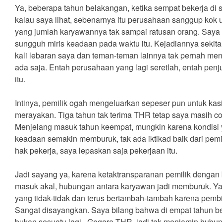
Ya, beberapa tahun belakangan, ketika sempat bekerja di 
kalau saya lihat, sebenarnya itu perusahaan sanggup ko
yang jumlah karyawannya tak sampai ratusan orang. Saya ta
sungguh miris keadaan pada waktu itu. Kejadiannya sekita
kali lebaran saya dan teman-teman lainnya tak pernah me
ada saja. Entah perusahaan yang lagi seretlah, entah penj
itu.
Intinya, pemilik ogah mengeluarkan sepeser pun untuk k
merayakan. Tiga tahun tak terima THR tetap saya masih co
Menjelang masuk tahun keempat, mungkin karena kondisi y
keadaan semakin memburuk, tak ada iktikad baik dari pe
hak pekerja, saya lepaskan saja pekerjaan itu.
Jadi sayang ya, karena ketaktransparanan pemilik dengan
masuk akal, hubungan antara karyawan jadi memburuk. Y
yang tidak-tidak dan terus bertambah-tambah karena pembi
Sangat disayangkan. Saya bilang bahwa di empat tahun b
bukan sesuatu lagi. Gegara THR, jadi tak menjamin hubun