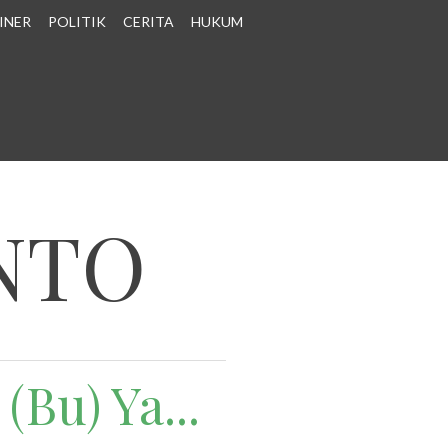
INER
POLITIK
CERITA
HUKUM
NTO
(Bu) Ya...