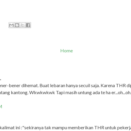
Home
.
er-bener dihemat. Buat lebaran hanya secuil saja. Karena THR di
ang kantong. Wkwkwkwk Tapi masih untung ada te ha er...oh...oh...
AM
 kalimat ini :"sekiranya tak mampu memberikan THR untuk pekerja