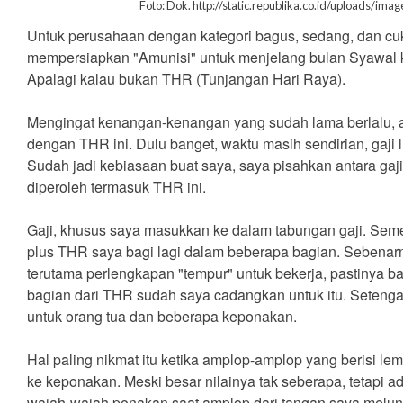
Foto: Dok. http://static.republika.co.id/uploads/imag
Untuk perusahaan dengan kategori bagus, sedang, dan cuk
mempersiapkan "Amunisi" untuk menjelang bulan Syawal 
Apalagi kalau bukan THR (Tunjangan Hari Raya).
Mengingat kenangan-kenangan yang sudah lama berlalu, a
dengan THR ini. Dulu banget, waktu masih sendirian, gaji 
Sudah jadi kebiasaan buat saya, saya pisahkan antara ga
diperoleh termasuk THR ini.
Gaji, khusus saya masukkan ke dalam tabungan gaji. Seme
plus THR saya bagi lagi dalam beberapa bagian. Sebenarn
terutama perlengkapan "tempur" untuk bekerja, pastinya b
bagian dari THR sudah saya cadangkan untuk itu. Setengah
untuk orang tua dan beberapa keponakan.
Hal paling nikmat itu ketika amplop-amplop yang berisi le
ke keponakan. Meski besar nilainya tak seberapa, tetapi ada
wajah-wajah ponakan saat amplop dari tangan saya melun