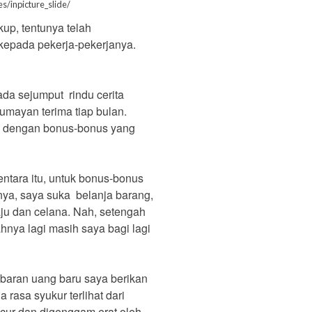
es/inpicture_slide/
up, tentunya telah
kepada pekerja-pekerjanya.
da sejumput rindu cerita
lumayan terima tiap bulan.
ji dengan bonus-bonus yang
ntara itu, untuk bonus-bonus
ya, saya suka belanja barang,
aju dan celana. Nah, setengah
nya lagi masih saya bagi lagi
mbaran uang baru saya berikan
 rasa syukur terlihat dari
cur dan digenggam erat oleh