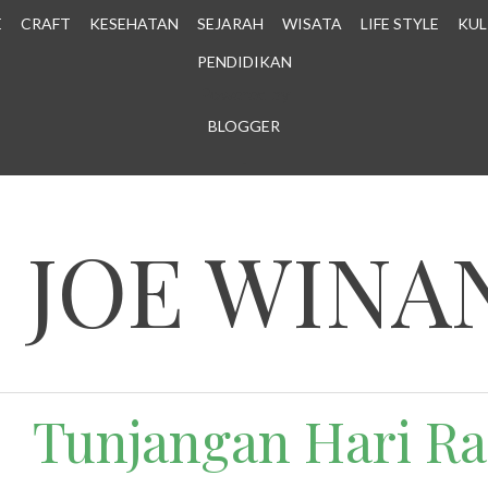
E
CRAFT
KESEHATAN
SEJARAH
WISATA
LIFE STYLE
KUL
PENDIDIKAN
Powered by
BLOGGER
.
N JOE WINA
Tunjangan Hari Ra 