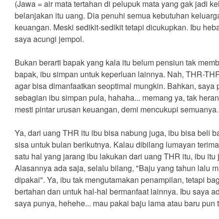
(Jawa = air mata tertahan di pelupuk mata yang gak jadi ke
belanjakan itu uang. Dia penuhi semua kebutuhan keluar
keuangan. Meski sedikit-sedikit tetapi dicukupkan. Ibu he
saya acungi jempol.
Bukan berarti bapak yang kala itu belum pensiun tak mem
bapak, ibu simpan untuk keperluan lainnya. Nah, THR-THR 
agar bisa dimanfaatkan seoptimal mungkin. Bahkan, saya pe
sebagian ibu simpan pula, hahaha... memang ya, tak heran
mesti pintar urusan keuangan, demi mencukupi semuanya
Ya, dari uang THR itu ibu bisa nabung juga, ibu bisa bel
sisa untuk bulan berikutnya. Kalau dibilang lumayan terim
satu hal yang jarang ibu lakukan dari uang THR itu, ibu itu
Alasannya ada saja, selalu bilang, "Baju yang tahun lalu 
dipakai". Ya, ibu tak mengutamakan penampilan, tetapi ba
bertahan dan untuk hal-hal bermanfaat lainnya. Ibu saya ad
saya punya, hehehe... mau pakai baju lama atau baru pun te