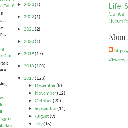
Life S
2023
(1)
►
u Tahu?
Cerita
di
2022
(1)
►
sia
Hukum
Po
p-
2021
(2)
►
 ...
Abou
2020
(1)
a
►
ang
https:
2019
(17)
►
a Kini
View my c
i tak
2018
(100)
►
ara
2017
(123)
▼
sing
December
(8)
►
November
(12)
►
on-
October
(20)
►
kai
September
(11)
►
il
August
(9)
►
inggah
July
(16)
▼
at Hati