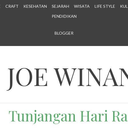
E
CRAFT
KESEHATAN
SEJARAH
WISATA
LIFE STYLE
KUL
PENDIDIKAN
Powered by
BLOGGER
.
N JOE WINA
Tunjangan Hari Ra 