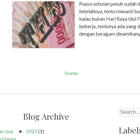
Puasa sebulan penuh sudah d
Setelahnya, tentu menanti b
kalau bukan Hari Raya Idul 
bekerja, tentunya ada yang d
dengan beragam dinamikanya.
Home
Search
Blog Archive
Label
n Jual
2025
(1)
►
h Hanya