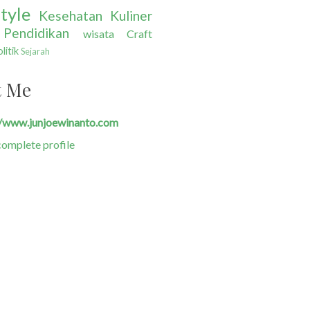
tyle
Kesehatan
Kuliner
Pendidikan
wisata
Craft
litik
Sejarah
t Me
//www.junjoewinanto.com
omplete profile