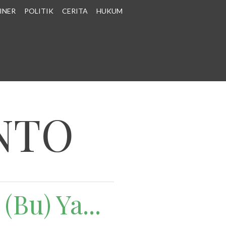
INER
POLITIK
CERITA
HUKUM
NTO
(Bu) Ya...