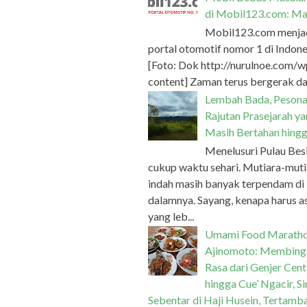
di Mobil123.com: Ma
Mobil123.com menja
portal otomotif nomor 1 di Indone
[Foto: Dok http://nurulnoe.com/w
content] Zaman terus bergerak dan
Lembah Bada, Peson
Rajutan Prasejarah y
Masih Bertahan hingg
Menelusuri Pulau Bes
cukup waktu sehari. Mutiara-muti
indah masih banyak terpendam di
dalamnya. Sayang, kenapa harus a
yang leb...
Umami Food Marath
Ajinomoto: Membing
Rasa dari Genjer Cent
hingga Cue’ Ngacir, S
Sebentar di Haji Husein, Tertamb