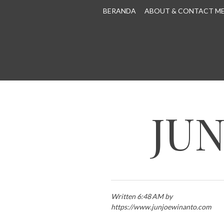
SKIP TO CONTENT
BERANDA
ABOUT & CONTACT M
JU
Written 6:48 AM by
https://www.junjoewinanto.com