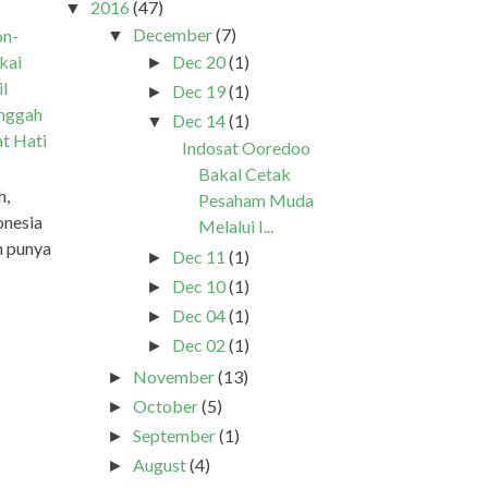
2016
(47)
▼
December
(7)
on-
▼
Dec 20
(1)
kai
►
il
Dec 19
(1)
►
inggah
Dec 14
(1)
▼
at Hati
Indosat Ooredoo
Bakal Cetak
h,
Pesaham Muda
onesia
Melalui I...
h punya
Dec 11
(1)
►
Dec 10
(1)
►
Dec 04
(1)
►
Dec 02
(1)
►
November
(13)
►
October
(5)
►
September
(1)
►
August
(4)
►