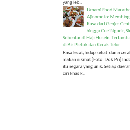
yang leb...
Umami Food Marath
Ajinomoto: Membing
Rasa dari Genjer Cent
hingga Cue’ Ngacir, S
Sebentar di Haji Husein, Tertamb
di Bir Pletok dan Kerak Telor
Rasa lezat, hidup sehat, dunia cera
makan nikmat [Foto: Dok Pri] Ind
itu negara yang unik. Setiap daera
ciri khas k...