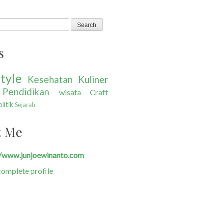
s
tyle
Kesehatan
Kuliner
Pendidikan
wisata
Craft
litik
Sejarah
t Me
//www.junjoewinanto.com
omplete profile