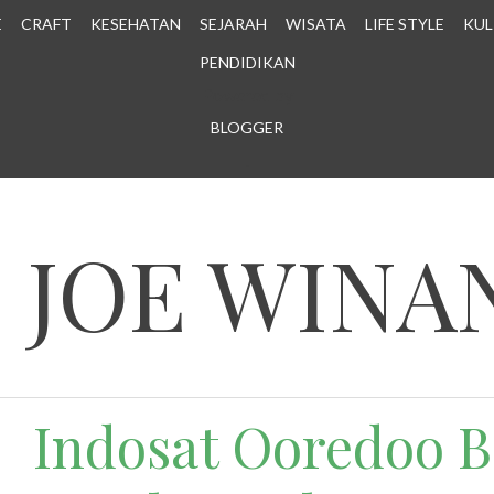
E
CRAFT
KESEHATAN
SEJARAH
WISATA
LIFE STYLE
KUL
PENDIDIKAN
Powered by
BLOGGER
.
N JOE WINA
Indosat Ooredoo B