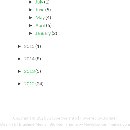
July
(1)
►
June
(5)
►
May
(4)
►
April
(5)
►
January
(2)
►
2015
(1)
►
2014
(8)
►
2013
(5)
►
2012
(24)
►
Copyright ©
2026
Jun Joe Winanto
| Powered by
Blogger
Design by
Bluelime Media
| Blogger Theme by
NewBloggerThemes.com