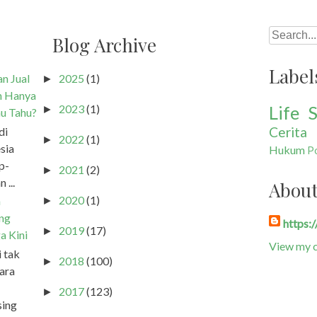
Search
Blog Archive
Label
n Jual
2025
(1)
►
h Hanya
Life S
2023
(1)
►
u Tahu?
Cerita
di
2022
(1)
►
sia
Hukum
Po
p-
2021
(2)
►
 ...
Abou
2020
(1)
a
►
ang
https:
2019
(17)
►
a Kini
View my c
i tak
2018
(100)
►
ara
2017
(123)
►
sing