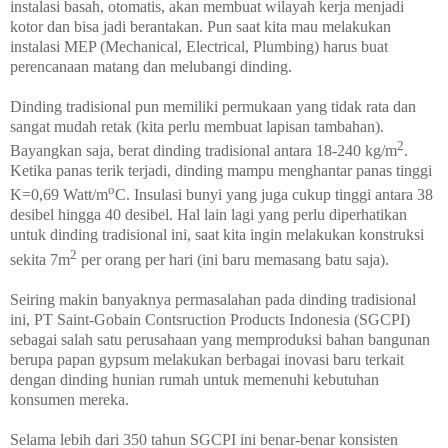
instalasi basah, otomatis, akan membuat wilayah kerja menjadi
kotor dan bisa jadi berantakan. Pun saat kita mau melakukan
instalasi MEP (Mechanical, Electrical, Plumbing) harus buat
perencanaan matang dan melubangi dinding.
Dinding tradisional pun memiliki permukaan yang tidak rata dan
sangat mudah retak (kita perlu membuat lapisan tambahan).
2
Bayangkan saja, berat dinding tradisional antara 18-240 kg/m
.
Ketika panas terik terjadi, dinding mampu menghantar panas tinggi
o
K=0,69 Watt/m
C. Insulasi bunyi yang juga cukup tinggi antara 38
desibel hingga 40 desibel. Hal lain lagi yang perlu diperhatikan
untuk dinding tradisional ini, saat kita ingin melakukan konstruksi
2
sekita 7m
per orang per hari (ini baru memasang batu saja).
Seiring makin banyaknya permasalahan pada dinding tradisional
ini, PT Saint-Gobain Contsruction Products Indonesia (SGCPI)
sebagai salah satu perusahaan yang memproduksi bahan bangunan
berupa papan gypsum melakukan berbagai inovasi baru terkait
dengan dinding hunian rumah untuk memenuhi kebutuhan
konsumen mereka.
Selama lebih dari 350 tahun SGCPI ini benar-benar konsisten