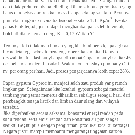
dapat didaur ulang. Saat kita ingin melakukan MEP, sangat mudah
dan tidak perlu melubangi dinding. Ditambah pula permukaan yang
halus dan bebas dari retakan meski tanpa ada lapisan lain. Beratnya
2
pun lebih ringan dari cara tradisional sekitar 24-31 Kg/m
. Ketika
panas terik terjadi, justru dapat menghambat panas lebih rendah,
o
boleh dibilang hemat energi K = 0,17 Watt/m
C.
Tentunya kita tidak mau hunian yang kita huni berisik, apalagi saat
bicara tetangga sebelah mendengar percakapan kita. Dengan
drywall ini, insulasi bunyi dapat dihambat.Capaian bunyi sekitar 46
desibel tanpa material insulasi. Waktu konstruksinya pun hanya 20
2
m
per orang per hari. Jadi, proses pengerjaannya lebih cepat 28%.
Papan gypsum Gyproc ini menjadi salah satu produk yang ramah
lingkungan. Sebagaimana kita ketahui, gypsum sebagai material
tambang yang terus menerus dihasilkan sekaligus sebagai hasil dari
pembangkit tenaga listrik dan limbah daur ulang dari wilayah
tersebut.
Jika diperhatikan secara saksama, konsumsi energi rendah pada
suhu rendah, serta emisi rendah dan konsumsi air pun sangat
sedikit. Begitu pula dengan pengiriman, produksi local di berbagai
Negara justru mampu membantu mengurangi tinggalan karbon