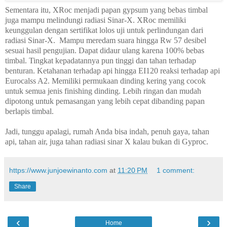
Sementara itu, XRoc menjadi papan gypsum yang bebas timbal
juga mampu melindungi radiasi Sinar-X. XRoc memiliki
keunggulan dengan sertifikat lolos uji untuk perlindungan dari
radiasi Sinar-X.
Mampu meredam suara hingga Rw 57 desibel
sesuai hasil pengujian. Dapat didaur ulang karena 100% bebas
timbal. Tingkat kepadatannya pun tinggi dan tahan terhadap
benturan. Ketahanan terhadap api hingga EI120 reaksi terhadap api
Eurocalss A2. Memiliki permukaan dinding kering yang cocok
untuk semua jenis finishing dinding. Lebih ringan dan mudah
dipotong untuk pemasangan yang lebih cepat dibanding papan
berlapis timbal.
Jadi, tunggu apalagi, rumah Anda bisa indah, penuh gaya, tahan
api, tahan air, juga tahan radiasi sinar X kalau bukan di Gyproc.
https://www.junjoewinanto.com
at
11:20 PM
1 comment:
Share
‹
›
Home