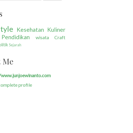
s
tyle
Kesehatan
Kuliner
Pendidikan
wisata
Craft
litik
Sejarah
t Me
//www.junjoewinanto.com
omplete profile