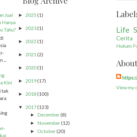
Blog Archive
Label
n Jual
2025
(1)
►
h Hanya
Life S
2023
(1)
►
u Tahu?
Cerita
di
2022
(1)
►
sia
Hukum
Po
p-
2021
(2)
►
 ...
Abou
2020
(1)
a
►
ang
https:
2019
(17)
►
a Kini
View my c
i tak
2018
(100)
►
ara
2017
(123)
▼
sing
December
(8)
►
November
(12)
►
on-
October
(20)
►
kai