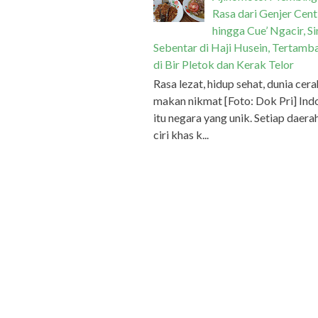
Rasa dari Genjer Cent
hingga Cue’ Ngacir, S
Sebentar di Haji Husein, Tertamb
di Bir Pletok dan Kerak Telor
Rasa lezat, hidup sehat, dunia cera
makan nikmat [Foto: Dok Pri] Ind
itu negara yang unik. Setiap daera
ciri khas k...