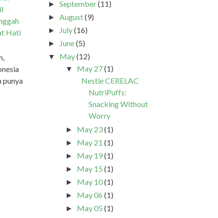
September
(11)
►
il
August
(9)
►
inggah
July
(16)
►
at Hati
June
(5)
►
May
(12)
▼
h,
May 27
(1)
onesia
▼
Nestle CERELAC
h punya
NutriPuffs:
Snacking Without
Worry
May 23
(1)
►
May 21
(1)
►
May 19
(1)
►
May 15
(1)
►
May 10
(1)
►
May 06
(1)
►
May 05
(1)
►