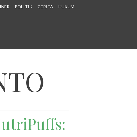
INER
POLITIK
CERITA
HUKUM
NTO
triPuffs: