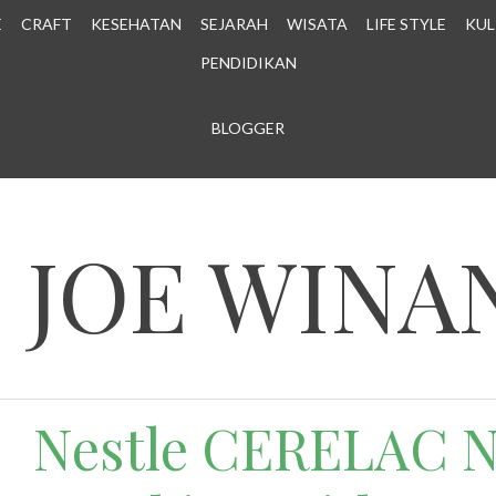
E
CRAFT
KESEHATAN
SEJARAH
WISATA
LIFE STYLE
KUL
PENDIDIKAN
Powered by
BLOGGER
.
N JOE WINA
Nestle CERELAC Nu