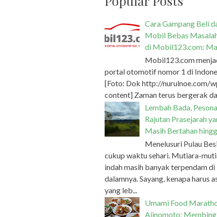
Popular Posts
Cara Gampang Beli da
Mobil Bebas Masala
di Mobil123.com: Ma
Mobil123.com menja
portal otomotif nomor 1 di Indone
[Foto: Dok http://nurulnoe.com/w
content] Zaman terus bergerak dan
Lembah Bada, Peson
Rajutan Prasejarah y
Masih Bertahan hingg
Menelusuri Pulau Bes
cukup waktu sehari. Mutiara-muti
indah masih banyak terpendam di
dalamnya. Sayang, kenapa harus a
yang leb...
Umami Food Marath
Ajinomoto: Membing