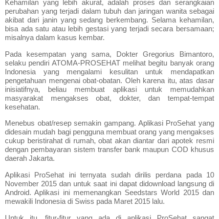
Kehamilan yang lebih akurat, adalah proses dan serangkaian
perubahan yang terjadi dalam tubuh dan jaringan wanita sebagai
akibat dari janin yang sedang berkembang. Selama kehamilan,
bisa ada satu atau lebih gestasi yang terjadi secara bersamaan;
misalnya dalam kasus kembar.
Pada kesempatan yang sama, Dokter Gregorius Bimantoro,
selaku pendiri ATOMA-PROSEHAT melihat begitu banyak orang
Indonesia yang mengalami kesulitan untuk mendapatkan
pengetahuan mengenai obat-obatan. Oleh karena itu, atas dasar
inisiatifnya, beliau membuat aplikasi untuk memudahkan
masyarakat mengakses obat, dokter, dan tempat-tempat
kesehatan.
Menebus obat/resep semakin gampang. Aplikasi ProSehat yang
didesain mudah bagi pengguna membuat orang yang mengakses
cukup beristirahat di rumah, obat akan diantar dari apotek resmi
dengan pembayaran sistem transfer bank maupun COD khusus
daerah Jakarta.
Aplikasi ProSehat ini ternyata sudah dirilis perdana pada 10
November 2015 dan untuk saat ini dapat didownload langsung di
Android. Aplikasi ini memenangkan Seedstars World 2015 dan
mewakili Indonesia di Swiss pada Maret 2015 lalu.
Untuk itu, fitur-fitur yang ada di aplikasi ProSehat sangat