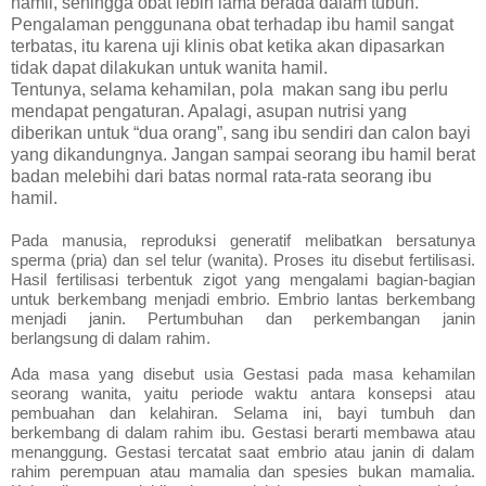
hamil, sehingga obat lebih lama berada dalam tubuh.
Pengalaman penggunana obat terhadap ibu hamil sangat
terbatas, itu karena uji klinis obat ketika akan dipasarkan
tidak dapat dilakukan untuk wanita hamil.
Tentunya, selama kehamilan, pola makan sang ibu perlu
mendapat pengaturan. Apalagi, asupan nutrisi yang
diberikan untuk “dua orang”, sang ibu sendiri dan calon bayi
yang dikandungnya. Jangan sampai seorang ibu hamil berat
badan melebihi dari batas normal rata-rata seorang ibu
hamil.
Pada manusia, reproduksi generatif melibatkan bersatunya
sperma (pria) dan sel telur (wanita). Proses itu disebut fertilisasi.
Hasil fertilisasi terbentuk zigot yang mengalami bagian-bagian
untuk berkembang menjadi embrio. Embrio lantas berkembang
menjadi janin. Pertumbuhan dan perkembangan janin
berlangsung di dalam rahim.
Ada masa yang disebut usia Gestasi pada masa kehamilan
seorang wanita, yaitu periode waktu antara konsepsi atau
pembuahan dan kelahiran. Selama ini, bayi tumbuh dan
berkembang di dalam rahim ibu. Gestasi berarti membawa atau
menanggung. Gestasi tercatat saat embrio atau janin di dalam
rahim perempuan atau mamalia dan spesies bukan mamalia.