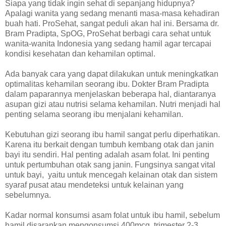
Siapa yang tidak ingin sehat di sepanjang hidupnya?
Apalagi wanita yang sedang menanti masa-masa kehadiran
buah hati. ProSehat, sangat peduli akan hal ini. Bersama dr.
Bram Pradipta, SpOG, ProSehat berbagi cara sehat untuk
wanita-wanita Indonesia yang sedang hamil agar tercapai
kondisi kesehatan dan kehamilan optimal.
Ada banyak cara yang dapat dilakukan untuk meningkatkan
optimalitas kehamilan seorang ibu. Dokter Bram Pradipta
dalam paparannya menjelaskan beberapa hal, diantaranya
asupan gizi atau nutrisi selama kehamilan. Nutri menjadi hal
penting selama seorang ibu menjalani kehamilan.
Kebutuhan gizi seorang ibu hamil sangat perlu diperhatikan.
Karena itu berkait dengan tumbuh kembang otak dan janin
bayi itu sendiri. Hal penting adalah asam folat. Ini penting
untuk pertumbuhan otak sang janin. Fungsinya sangat vital
untuk bayi, yaitu untuk mencegah kelainan otak dan sistem
syaraf pusat atau mendeteksi untuk kelainan yang
sebelumnya.
Kadar normal konsumsi asam folat untuk ibu hamil, sebelum
hamil disarankan mengonsumsi 400mcg, trimester 2-3