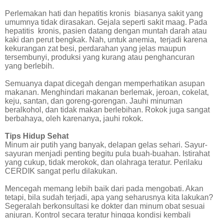
Perlemakan hati dan hepatitis kronis
biasanya sakit yang
umumnya tidak dirasakan. Gejala seperti sakit maag. Pada
hepatitis
kronis, pasien datang dengan muntah darah atau
kaki dan perut bengkak. Nah, untuk anemia,
terjadi karena
kekurangan zat besi, perdarahan yang jelas maupun
tersembunyi, produksi yang kurang atau penghancuran
yang berlebih.
Semuanya dapat dicegah dengan memperhatikan asupan
makanan. Menghindari makanan berlemak, jeroan, cokelat,
keju, santan, dan goreng-gorengan. Jauhi minuman
beralkohol, dan tidak makan berlebihan. Rokok juga sangat
berbahaya, oleh karenanya, jauhi rokok.
Tips Hidup Sehat
Minum air putih yang banyak, delapan gelas sehari. Sayur-
sayuran menjadi penting begitu pula buah-buahan. Istirahat
yang cukup, tidak merokok, dan olahraga teratur. Perilaku
CERDIK sangat perlu dilakukan.
Mencegah memang lebih baik dari pada mengobati. Akan
tetapi, bila sudah terjadi, apa yang seharusnya kita lakukan?
Segeralah berkonsultasi ke dokter dan minum obat sesuai
anjuran. Kontrol secara teratur hingga kondisi kembali