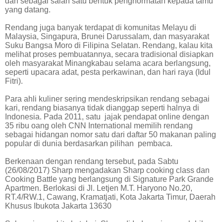
dan sebagai salah satu bentuk penghormatan kepada tamu
yang datang.
Rendang juga banyak terdapat di komunitas Melayu di
Malaysia, Singapura, Brunei Darussalam, dan masyarakat
Suku Bangsa Moro di Filipina Selatan. Rendang, kalau kita
melihat proses pembuatannya, secara tradisional disiapkan
oleh masyarakat Minangkabau selama acara berlangsung,
seperti upacara adat, pesta perkawinan, dan hari raya (Idul
Fitri).
Para ahli kuliner sering mendeskripsikan rendang sebagai
kari, rendang biasanya tidak dianggap seperti halnya di
Indonesia. Pada 2011, satu
jajak pendapat online dengan
35 ribu oang oleh CNN International memilih rendang
sebagai hidangan nomor satu dari daftar 50 makanan paling
popular di dunia berdasarkan pilihan
pembaca.
Berkenaan dengan rendang tersebut, pada Sabtu
(26/08/2017) Sharp mengadakan Sharp cooking class dan
Cooking Battle yang berlangsung di Signature Park Grande
Apartmen. Berlokasi di
Jl. Letjen M.T. Haryono No.20,
RT.4/RW.1, Cawang, Kramatjati, Kota Jakarta Timur, Daerah
Khusus Ibukota Jakarta 13630