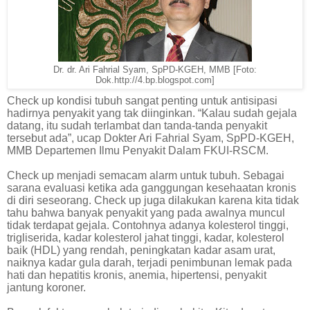
Dr. dr. Ari Fahrial Syam, SpPD-KGEH, MMB [Foto:
Dok.http://4.bp.blogspot.com]
Check up kondisi tubuh sangat penting untuk antisipasi
hadirnya penyakit yang tak diinginkan. “Kalau sudah gejala
datang, itu sudah terlambat dan tanda-tanda penyakit
tersebut ada”, ucap Dokter Ari Fahrial Syam, SpPD-KGEH,
MMB Departemen Ilmu Penyakit Dalam FKUI-RSCM.
Check up menjadi semacam alarm untuk tubuh. Sebagai
sarana evaluasi ketika ada ganggungan kesehaatan kronis
di diri seseorang. Check up juga dilakukan karena kita tidak
tahu bahwa banyak penyakit yang pada awalnya muncul
tidak terdapat gejala. Contohnya adanya kolesterol tinggi,
trigliserida, kadar kolesterol jahat tinggi, kadar, kolesterol
baik (HDL) yang rendah, peningkatan kadar asam urat,
naiknya kadar gula darah, terjadi penimbunan lemak pada
hati dan hepatitis kronis, anemia, hipertensi, penyakit
jantung koroner.