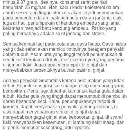
minus 9,37 gram. Idealnya, konsumsi serat per hari
berjumlah 25 mg/hari. Nah, kalau kadar kolesterol dalam
darah seseorang tinggi, otomatis akan terjadi penumpukan
pada pembuluh darah, baik pembuluh darah jantung, otak,
juga di hati, penumpukan di kandung empedu yang lama
kelamaan menjadi batu kandung empedu.
Risiko yang
paling berbahaya adalah sakit jantung dan stroke.
Semua kembali lagi pada pola atau gaya hidup. Gaya hidup
yang tidak sehat akan memicu timbulnya beragam penyakit
dalam tubuh. Asam urat yang tinggi terjadi penumpukan di
sendi kecil terutama di kaki, merasakan nyeri yang pertama
di jempol kaki. Juga dapat menumpuk di ginjal dan
menyebabkan terbentuknya butiran pasir di ginjal.
Adanya penyakit Goutartritis karena pola makan yang tidak
sehat. Seperti konsumsi sate maupun sop dari daging yang
berlebihan. Perlu juga diperhatikan untuk kadar gula dalam
tubuh. Kadar gula yang tinggi dapat menumpuk di pembuluh
darah besar dan keci. Kalau penumpukannya terjadi di
koroner, dapat menyebakan penyakit jantung koroner, di
otak dapat menyebabkan stroke, di ginjal dapat
menyebabkan gagal ginjal atau kebocoran ginjal, di syaraf
kaki menyebabkan kesemutan, di lambung sakit maag, dan
di penis membuat seseorang jadi impoten.