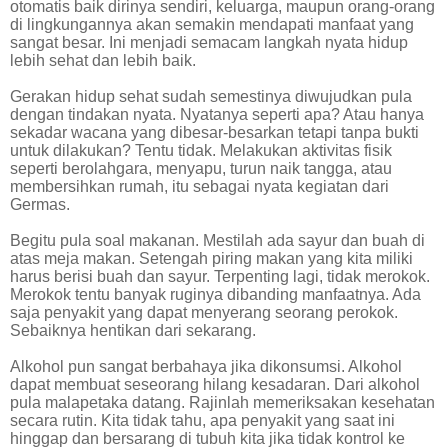
otomatis baik dirinya sendiri, keluarga, maupun orang-orang
di lingkungannya akan semakin mendapati manfaat yang
sangat besar. Ini menjadi semacam langkah nyata hidup
lebih sehat dan lebih baik.
Gerakan hidup sehat sudah semestinya diwujudkan pula
dengan tindakan nyata. Nyatanya seperti apa? Atau hanya
sekadar wacana yang dibesar-besarkan tetapi tanpa bukti
untuk dilakukan? Tentu tidak. Melakukan aktivitas fisik
seperti berolahgara, menyapu, turun naik tangga, atau
membersihkan rumah, itu sebagai nyata kegiatan dari
Germas.
Begitu pula soal makanan. Mestilah ada sayur dan buah di
atas meja makan. Setengah piring makan yang kita miliki
harus berisi buah dan sayur. Terpenting lagi, tidak merokok.
Merokok tentu banyak ruginya dibanding manfaatnya. Ada
saja penyakit yang dapat menyerang seorang perokok.
Sebaiknya hentikan dari sekarang.
Alkohol pun sangat berbahaya jika dikonsumsi. Alkohol
dapat membuat seseorang hilang kesadaran. Dari alkohol
pula malapetaka datang. Rajinlah memeriksakan kesehatan
secara rutin. Kita tidak tahu, apa penyakit yang saat ini
hinggap dan bersarang di tubuh kita jika tidak kontrol ke