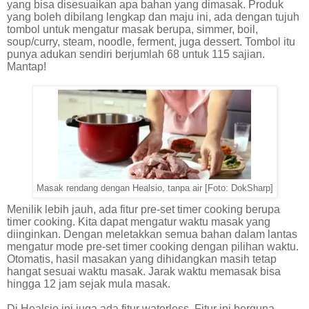
yang bisa disesuaikan apa bahan yang dimasak. Produk
yang boleh dibilang lengkap dan maju ini, ada dengan tujuh
tombol untuk mengatur masak berupa, simmer, boil,
soup/curry, steam, noodle, ferment, juga dessert. Tombol itu
punya adukan sendiri berjumlah 68 untuk 115 sajian.
Mantap!
Masak rendang dengan Healsio, tanpa air [Foto: DokSharp]
Menilik lebih jauh, ada fitur pre-set timer cooking berupa
timer cooking. Kita dapat mengatur waktu masak yang
diinginkan. Dengan meletakkan semua bahan dalam lantas
mengatur mode pre-set timer cooking dengan pilihan waktu.
Otomatis, hasil masakan yang dihidangkan masih tetap
hangat sesuai waktu masak. Jarak waktu memasak bisa
hingga 12 jam sejak mula masak.
Di Healsio ini juga ada fitur waterless. Fitur ini berguna