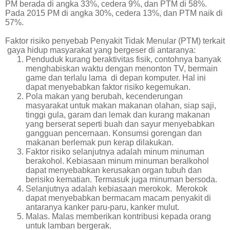
PM berada di angka 33%, cedera 9%, dan PTM di 58%.
Pada 2015 PM di angka 30%, cedera 13%, dan PTM naik di
57%.
Faktor risiko penyebab Penyakit Tidak Menular (PTM) terkait
gaya hidup masyarakat yang bergeser di antaranya:
Penduduk kurang beraktivitas fisik, contohnya banyak
menghabiskan waktu dengan menonton TV, bermain
game dan terlalu lama
di depan komputer. Hal ini
dapat menyebabkan faktor risiko kegemukan.
Pola makan yang berubah, kecenderungan
masyarakat untuk makan makanan olahan, siap saji,
tinggi gula, garam dan lemak dan kurang makanan
yang berserat seperti buah dan sayur menyebabkan
gangguan pencernaan. Konsumsi gorengan dan
makanan berlemak pun kerap dilakukan.
Faktor risiko selanjutnya adalah minum minuman
berakohol. Kebiasaan minum minuman beralkohol
dapat menyebabkan kerusakan organ tubuh dan
berisiko kematian. Termasuk juga minuman bersoda.
Selanjutnya adalah kebiasaan merokok.
Merokok
dapat menyebabkan bermacam macam penyakit di
antaranya kanker paru-paru, kanker mulut.
Malas. Malas memberikan kontribusi kepada orang
untuk lamban bergerak.