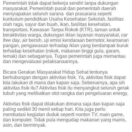
Pemerintah tidak dapat bekerja sendiri tanpa dukungan
masyarakat. Pemerintah pusat dan pemerintah daerah
menyiapakan seluruh sarana
dan prasarana seperti
kurikulum pendidikan Usaha Kesehatan Sekolah, fasilitas
olah raga, sayur dan buah, ikan, fasilitas kesehatan,
transportasi, Kawasan Tanpa Rokok (KTR), taman untuk
beraktivitas warga, dukungan iklan layanan masyarakat,
car
free day
, air bersih, uji emisi kendaraan bermotor, keamanan
pangan, pengawasan terhadap iklan yang berdampak buruk
terhadap kesehatan (rokok, makanan tinggi gula, garam,
lemak) dan sebagainya. Tugas pemerintah juga memantau
dan mengevaluasi pelaksanaannya.
Bicara Gerakan Masyarakat Hidup Sehat tentunya
berhubungan dengan aktivitas fisik. Ya, aktivitas fisik dapat
kita lakukan di mana dan kapan saja. Sebenarnya, apa sih
aktivitas fisik itu? Aktivitas fisik itu menyangkut seluruh gerak
tubuh yang melibatkan otot rangka dan pengeluaran energy.
Aktivitas fisik dapat dilakukan dimana saja dan kapan saja
paling sedikit 30 menit setiap hari. Kita juga perlu
membatasi kegiatan duduk seperti nonton TV, main game,
dan komputer. Tidak pula mengudap makanan yang manis,
asin, dan berminyak.