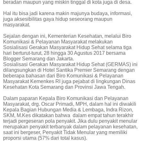
beradan maupun yang miskin tinggal di kota juga di desa.
Hal itu bisa jadi karena makin majunya budaya, informasi,
juga aksesibilitas gaya hidup seseorang maupun
masyarakat.
Sejalan dengan ini, Kementerian Kesehatan, melalui Biro
Komunikasi & Pelayanan Masyarakat melakukan
Sosialisasi Gerakan Masyarakat Hidup Sehat selama tiga
hari berturut-turut, 28 hingga 30 Agustus 2017 bersama
Blogger Semarang dan Jakarta.
Sosialisasi Gerakan Masyarakat Hidup Sehat (GERMAS) ini
dilangsungkan di Hotel Santika Premier Semarang dengan
beberapa bahasan dari Biro Komunikasi & Pelayanan
Masyarakat Kemenkes RI juga pejabat di lingkungan Dinas
Kesehatan Kota Semarang dan Provinsi Jawa Tengah.
Dalam paparan Kepala Biro Komunikasi dan Pelayanan
Masyarakat, drg. Oscar Primadi, MPH, dalam hal ini diwakili
Kepala Bagian Hubungan Media & Lembaga, Indra Rizon,
SKM, M.Kes dikatakan bahwa
dalam empat tahun terakhir
terjadi pergeseran pola penyakit. Jika dulu penyakit menular
merupakan penyakit terbanyak dalam pelayanan kesehatan,
saat ini bergeser, Penyakit Tidak Menular yang memiliki
proporsi utama (57% dari total kasus).