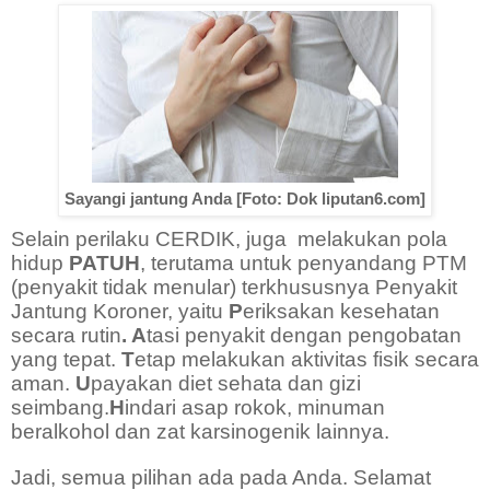
Sayangi jantung Anda [Foto: Dok liputan6.com]
Selain perilaku CERDIK, juga
melakukan pola
hidup
PATUH
, terutama untuk penyandang PTM
(penyakit tidak menular) terkhususnya Penyakit
Jantung Koroner, yaitu
P
eriksakan kesehatan
secara rutin
. A
tasi penyakit dengan pengobatan
yang tepat.
T
etap melakukan aktivitas fisik secara
aman.
U
payakan diet sehata dan gizi
seimbang.
H
indari asap rokok, minuman
beralkohol dan zat karsinogenik lainnya.
Jadi, semua pilihan ada pada Anda. Selamat