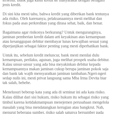
tersebut. Bank juga kasih kredit ke masyarakat dengan beragam
jenis kredit.
Di sini kita mesti tahu, bahwa kredit yang diberikan bank tentunya
ada risiko. Oleh karenanya, pelaksanaannya mesti melihat dan
fokus pada asas perkreditan yang dirasa sehat, baik, dan benar.
Bagaimana agar risikonya berkurang? Untuk menguranginya,
jaminan pemberian kredit dalam arti keyakinan atas kemampuan
atau kesanggupan debitur membayar lunas kewajiban sesuai yang
diperjanjikan sebagai faktor penting yang mesti diperhatikan bank.
Untuk itu, sebelum kredit meluncur, bank mesti menilai dulu
kemampuan, perilaku, agunan, juga melihat prospek usaha debitur.
Kalau unsur-unsur yang ada bisa meyakinkan debitur kepada
kemampuannya makan jaminan cukup berupa jaminan pokok saja
dan bank tak wajib mensyaratkan jaminan tambahan.
Ngeri-ngeri
sedap nulis ini, mesti privat langsung sama Mba Irma Devita biar
tak salah, hehehe.
Menelusuri beberap kata yang ada di seminar ini ada kata risiko.
Kalau dilihat dari sisi hukum, risiko hukum itu sebagai risiko yang
timbul karena ketidakmampuan menejemen perusahaan mengelola
masalah yang bisa mendatangkan kerugian atau bangkrut. Nah,
menurut beberapa sumber, risiko salah satunya bersumber pada