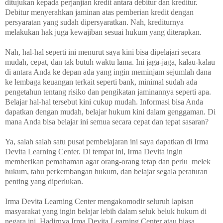
ditujukan kepada perjanjian kredit antara debitur dan kreditur.
Debitur menyerahkan jaminan atas pemberian kredit dengan
persyaratan yang sudah dipersyaratkan. Nah, krediturnya
melakukan hak juga kewajiban sesuai hukum yang diterapkan.
Nah, hal-hal seperti ini menurut saya kini bisa dipelajari secara
mudah, cepat, dan tak butuh waktu lama. Ini jaga-jaga, kalau-kalau
di antara Anda ke depan ada yang ingin meminjam sejumlah dana
ke lembaga keuangan terkait seperti bank, minimal sudah ada
pengetahun tentang risiko dan pengikatan jaminannya seperti apa.
Belajar hal-hal tersebut kini cukup mudah. Informasi bisa Anda
dapatkan dengan mudah, belajar hukum kini dalam genggaman. Di
mana Anda bisa belajar ini semua secara cepat dan tepat sasaran?
Ya, salah salah satu pusat pembelajaran ini saya dapatkan di Irma
Devita Learning Center. Di tempat ini, Irma Devita ingin
memberikan pemahaman agar orang-orang tetap dan perlu
melek
hukum, tahu perkembangan hukum, dan belajar segala peraturan
penting yang diperlukan.
Irma Devita Learning Center mengakomodir seluruh lapisan
masyarakat yang ingin belajar lebih dalam seluk beluk hukum di
negara ini. Hadirnya Irma Devita Learning Center atau biasa