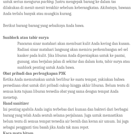
untuk serius mengurus
packing
. Justru mengepak barang ke dalam tas
dilakukan di menit-menit terakhir sebelum keberangkatan. Akibatnya, bawaan
Anda terlalu banyak atau mungkin kurang.
Berikut barang-barang yang sebaiknya Anda bawa.
Sunblock atau tabir surya
Pancaran sinar matahari akan membuat kulit Anda kering dan kusam.
Radiasi sinar matahari langsung akan memicu perkembangan sel-sel
kanker pada kulit. Jika liburan Anda dipersiapkan untuk ke pantai,
gunung, atau berjalan-jalan di sekitar dan dalam kota, tabir surya atau
sunblock penting untuk Anda bawa.
Obat pribadi dan perlengkapan P3K
Ketika Anda memutuskan untuk berlibur ke suatu tempat, yakinkan bahwa
persediaan obat untuk diri pribadi cukup hingga akhir liburan. Belum tentu di
semua kota tujuan liburan tersedia obat yang sama dengan tempat Anda
menetap.
Hand sanitizer
Ini penting apabila Anda ingin terbebas dari kuman dan bakteri dari berbagai
barang yang telah Anda sentuh selama perjalanan.
Juga u
ntuk memastikan
belum tentu di semua tempat tersedia air bersih dan keran air umum. Ini juga
sebagai pengganti tisu basah jika Anda tak mau repot.
Kaca mata hitam