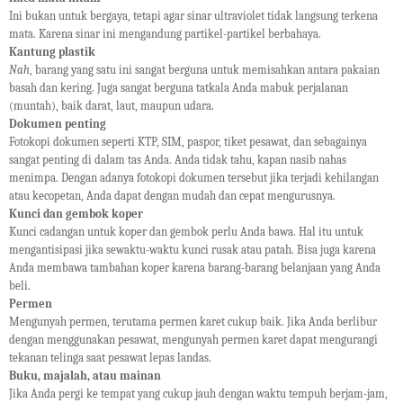
Ini bukan untuk bergaya, tetapi agar sinar ultraviolet tidak langsung terkena
mata. Karena sinar ini mengandung partikel-partikel berbahaya.
Kantung plastik
Nah
, barang yang satu ini sangat berguna untuk memisahkan antara pakaian
basah dan kering. Juga sangat berguna tatkala Anda mabuk perjalanan
(muntah), baik darat, laut, maupun udara.
Dokumen penting
Fotokopi dokumen seperti KTP, SIM,
p
aspor, tiket pesawat, dan sebagainya
sangat penting di dalam tas Anda. Anda tidak tahu, kapan nasib nahas
menimpa. Dengan adanya fotokopi dokumen tersebut jika terjadi kehilangan
atau kecopetan, Anda dapat dengan mudah dan cepat mengurusnya.
Kunci dan gembok koper
Kunci cadangan untuk koper dan gembok perlu Anda bawa. Hal itu untuk
mengantisipasi jika sewaktu-waktu kunci rusak atau patah. Bisa juga karena
Anda membawa tambahan koper karena barang-barang belanjaan yang Anda
beli.
Permen
Mengunyah permen, terutama permen karet cukup baik. Jika Anda berlibur
dengan menggunakan pesawat, mengunyah permen karet dapat mengurangi
tekanan telinga saat pesawat lepas landas.
Buku, majalah, atau mainan
Jika Anda pergi ke tempat yang cukup jauh dengan waktu tempuh berjam-jam,