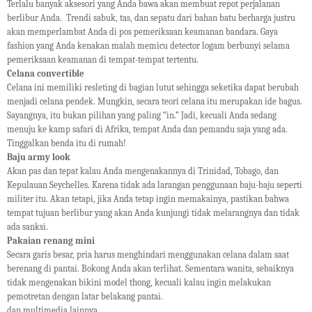
Terlalu banyak aksesori yang Anda bawa akan membuat repot perjalanan
berlibur Anda. Trendi sabuk, tas, dan sepatu dari bahan batu berharga justru
akan memperlambat Anda di pos pemeriksaan keamanan bandara. Gaya
fashion yang Anda kenakan malah memicu detector logam berbunyi selama
pemeriksaan keamanan di tempat-tempat tertentu.
Celana convertible
Celana ini memiliki resleting di bagian lutut sehingga seketika dapat berubah
menjadi celana pendek. Mungkin, secara teori celana itu merupakan ide bagus.
Sayangnya, itu bukan pilihan yang paling “in.” Jadi, kecuali Anda sedang
menuju ke kamp safari di Afrika, tempat Anda dan pemandu saja yang ada.
Tinggalkan benda itu di rumah!
Baju army look
Akan pas dan tepat kalau Anda mengenakannya di Trinidad, Tobago, dan
Kepulauan Seychelles. Karena tidak ada larangan penggunaan baju-baju seperti
militer itu. Akan tetapi, jika Anda tetap ingin memakainya, pastikan bahwa
tempat tujuan berlibur yang akan Anda kunjungi tidak melarangnya dan tidak
ada sanksi.
Pakaian renang mini
Secara garis besar, pria harus menghindari menggunakan celana dalam saat
berenang di pantai. Bokong Anda akan terlihat. Sementara wanita, sebaiknya
tidak mengenakan bikini model thong, kecuali kalau ingin melakukan
pemotretan dengan latar belakang pantai.
dan multimedia lainnya.