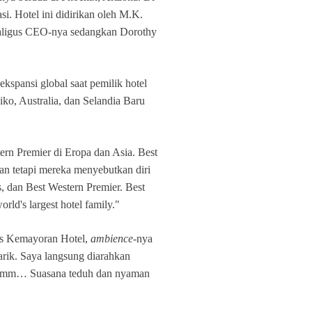
i. Hotel ini didirikan oleh M.K.
kaligus CEO-nya sedangkan Dorothy
spansi global saat pemilik hotel
ko, Australia, dan Selandia Baru
ern Premier di Eropa dan Asia. Best
kan tetapi mereka menyebutkan diri
s, dan Best Western Premier. Best
rld's largest hotel family."
us Kemayoran Hotel,
ambience
-nya
arik. Saya langsung diarahkan
l. Hmm… Suasana teduh dan nyaman