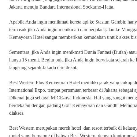
Jakarta menuju Bandara Internasional Soekarno-Hatta.
Apabila Anda ingin menikmati kereta api ke Stasiun Gambir, hany
termasuk jika Anda ingin menikmati dan berjalan-jalan ke Mangg
Kemayoran Hotel sangat memberikan kemudahan untuk akses bisn
Sementara, jika Anda ingin menikmati Dunia Fantasi (Dufan) atau 
hanya 15 menit. Begitu pula jika Anda ingin berwisata sejarah k
langsung sejarah Jakarta dari dekat.
Best Western Plus Kemayoran Hotel memiliki jarak yang cukup d
International Expo, tempat pertemuan terbesar di Jakarta sebagai
Dikenal juga sebagai MICE-nya Indonesia. Hal yang sangat mengas
berdekatan dengan padang Golf Kemayoran dan Gandhi Memorial
diakses.
Best Western merupakan merek hotel dan resort terbaik di kelasny
motel yang bernaung di bahwa Best Western, dengan kantor pusat