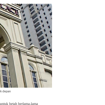
ak depan
 untuk betah berlama-lama