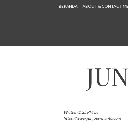
SKIP TO CONTENT
BERANDA
ABOUT & CONTACT M
JU
Written 2:25 PM by
https://www.junjoewinanto.com