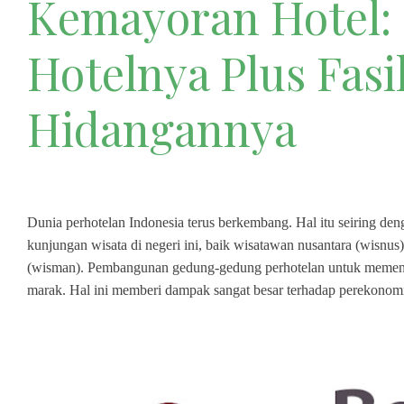
Kemayoran Hotel: 
Hotelnya Plus Fasi
Hidangannya
Dunia perhotelan Indonesia terus berkembang. Hal itu seiring d
kunjungan wisata di negeri ini, baik wisatawan nusantara (wisn
(wisman). Pembangunan gedung-gedung perhotelan untuk memenu
marak. Hal ini memberi dampak sangat besar terhadap perekonomi