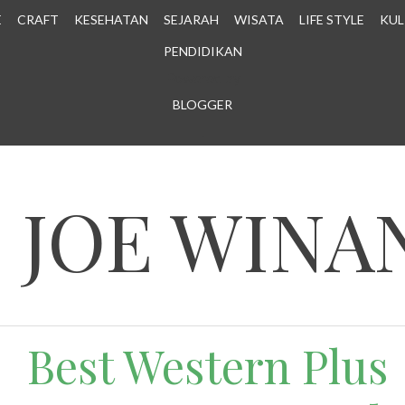
E
CRAFT
KESEHATAN
SEJARAH
WISATA
LIFE STYLE
KUL
PENDIDIKAN
Powered by
BLOGGER
.
N JOE WINA
Best Western Plus