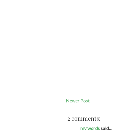
Newer Post
2 comments:
my words
said...