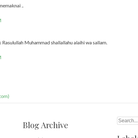
 memaknai ..
M
 Rasulullah Muhammad shallallahu alaihi wa sallam.
M
tom)
Search
Blog Archive