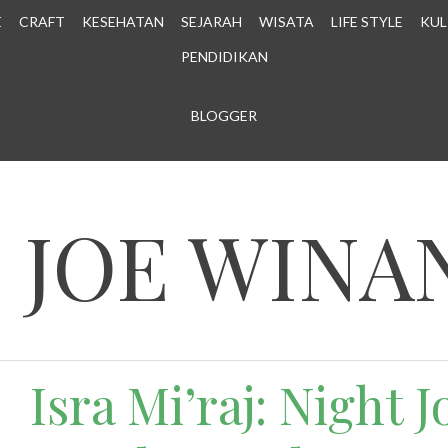
E
CRAFT
KESEHATAN
SEJARAH
WISATA
LIFE STYLE
KUL
PENDIDIKAN
Powered by
BLOGGER
.
N JOE WINA
Isra Mi’raj: Night 