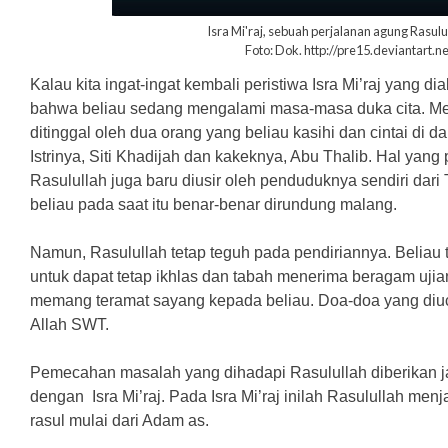
Isra Mi'raj, sebuah perjalanan agung Rasul
Foto: Dok. http://pre15.deviantart.ne
Kalau kita ingat-ingat kembali peristiwa Isra Mi’raj yang dia
bahwa beliau sedang mengalami masa-masa duka cita. M
ditinggal oleh dua orang yang beliau kasihi dan cintai di d
Istrinya, Siti Khadijah dan kakeknya, Abu Thalib. Hal yang
Rasulullah juga baru diusir oleh penduduknya sendiri dari 
beliau pada saat itu benar-benar dirundung malang.
Namun, Rasulullah tetap teguh pada pendiriannya. Beliau
untuk dapat tetap ikhlas dan tabah menerima beragam ujian
memang teramat sayang kepada beliau. Doa-doa yang diuc
Allah SWT.
Pemecahan masalah yang dihadapi Rasulullah diberikan j
dengan Isra Mi’raj. Pada Isra Mi’raj inilah Rasulullah men
rasul mulai dari Adam as.