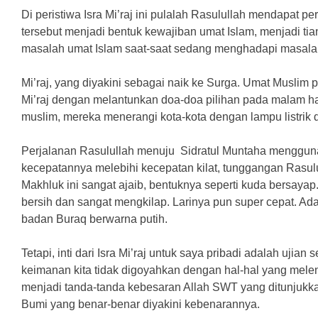
Di peristiwa Isra Mi’raj ini pulalah Rasulullah mendapat per
tersebut menjadi bentuk kewajiban umat Islam, menjadi t
masalah umat Islam saat-saat sedang menghadapi masalah
Mi’raj, yang diyakini sebagai naik ke Surga. Umat Muslim 
Mi’raj dengan melantunkan doa-doa pilihan pada malam ha
muslim, mereka menerangi kota-kota dengan lampu listrik da
Perjalanan Rasulullah menuju Sidratul Muntaha menggu
kecepatannya melebihi kecepatan kilat, tunggangan Rasulu
Makhluk ini sangat ajaib, bentuknya seperti kuda bersaya
bersih dan sangat mengkilap. Larinya pun super cepat. 
badan Buraq berwarna putih.
Tetapi, inti dari Isra Mi’raj untuk saya pribadi adalah ujian
keimanan kita tidak digoyahkan dengan hal-hal yang melenak
menjadi tanda-tanda kebesaran Allah SWT yang ditunjukka
Bumi yang benar-benar diyakini kebenarannya.