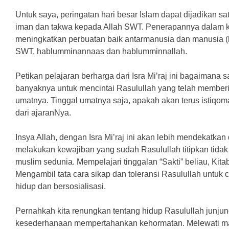
Untuk saya, peringatan hari besar Islam dapat dijadikan s
iman dan takwa kepada Allah SWT. Penerapannya dalam ke
meningkatkan perbuatan baik antarmanusia dan manusia (
SWT, hablummin
an
na
a
s dan hablummi
n
nallah.
Petikan pelajaran berharga dari Isra Mi’raj ini bagaimana 
banyaknya untuk mencintai Rasulullah yang telah member
umatnya. Tinggal umatnya saja, apakah akan terus istiqo
dari ajaranNya.
Insya Allah, dengan Isra Mi’raj ini akan lebih mendekatkan
melakukan kewajiban yang sudah Rasulullah titipkan tidak
muslim sedunia. Mempelajari tinggalan “Sakti” beliau, Kit
Mengambil tata cara sikap dan toleransi Rasulullah untuk
hidup dan bersosialisasi.
Pernahkah kita renungkan tentang hidup Rasulullah junjun
kesederhanaan mempertahankan kehormatan. Melewati m