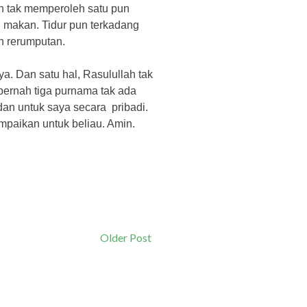
h
tak
memperoleh
satu pun
 makan. Tidur pun terkadang
an rerumputan.
ya. Dan satu hal
,
Rasulullah tak
 pernah tiga purnama tak ada
an untuk saya secara pribadi.
paikan untuk beliau. Amin.
Older Post