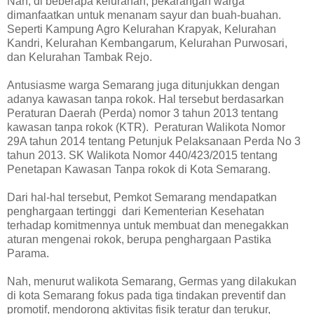
Nah, di beberapa kelurahan, pekarangan warga
dimanfaatkan untuk menanam sayur dan buah-buahan.
Seperti Kampung Agro Kelurahan Krapyak, Kelurahan
Kandri, Kelurahan Kembangarum, Kelurahan Purwosari,
dan Kelurahan Tambak Rejo.
Antusiasme warga Semarang juga ditunjukkan dengan
adanya kawasan tanpa rokok. Hal tersebut berdasarkan
Peraturan Daerah (Perda) nomor 3 tahun 2013
tentang
kawasan tanpa rokok (KTR).
Peraturan Walikota Nomor
29A tahun 2014
tentang Petunjuk Pelaksanaan Perda No 3
tahun 2013.
SK Walikota Nomor 440/423/2015
tentang
Penetapan Kawasan Tanpa rokok di Kota Semarang
.
Dari hal-hal tersebut, Pemkot Semarang mendapatkan
penghargaan tertinggi
dari Kementerian Kesehatan
terhadap komitmennya untuk membuat dan menegakkan
aturan mengenai rokok, berupa penghargaan Pastika
Parama.
Nah, menurut walikota Semarang, Germas yang dilakukan
di kota Semarang fokus pada tiga tindakan preventif dan
promotif, mendorong aktivitas fisik teratur dan terukur,