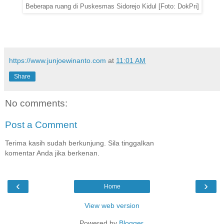
Beberapa ruang di Puskesmas Sidorejo Kidul [Foto: DokPri]
https://www.junjoewinanto.com
at
11:01 AM
Share
No comments:
Post a Comment
Terima kasih sudah berkunjung. Sila tinggalkan
komentar Anda jika berkenan.
‹
›
Home
View web version
Powered by
Blogger
.