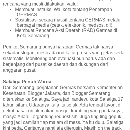
rencana yang mesti dilakukan, yaitu:
•
Membuat Instruksi Walikota tentang Penerapan
GERMAS
•
Sosialisasi secara massif tentang GERMAS melalui
berbagai media (cetak, elektronik, medsos, dll)
•
Membuat Rencana Aksi Daerah (RAD) Germas di
Kota Semarang
Pemkot Semarang punya
harapan, Germas tak hanya
sekadar slogan
, mesti
ada indikator proses yang jelas serta
sistematis. Monitoring dan evaluasi pun
harus
ada dan
berjenjang dari pusat ke daerah dan dukungan dari
anggaran pusat.
Salatiga Penuh Warna
Dari Semarang, perjalanan Germas bersama Kementerian
Kesehatan, Blogger Jakarta, dan Blogger Semarang
diteruskan ke Salatiga. Saya jadi randevu kota Salatiga 17
tahun silam. Udaranya kala itu sejuk. Ada tempat favorit di
dekat pasar untuk makan nasgor kambing yang pedasnya,
masya Allah. Tergantung request sih! Juga ting ting gepuk
yang jadi camilan tiap malam di mess. Ya itu dulu, Salatiga
kini beda. Ceritanya nanti aja diterusin. Masih on the track