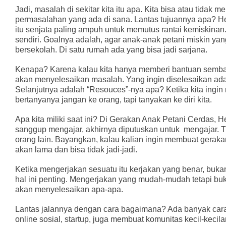
Jadi, masalah di sekitar kita itu apa. Kita bisa atau tidak m
permasalahan yang ada di sana. Lantas tujuannya apa? H
itu senjata paling ampuh untuk memutus rantai kemiskinan. 
sendiri. Goalnya adalah, agar anak-anak petani miskin yan
bersekolah. Di satu rumah ada yang bisa jadi sarjana.
Kenapa? Karena kalau kita hanya memberi bantuan sembako
akan menyelesaikan masalah. Yang ingin diselesaikan ad
Selanjutnya adalah “Resouces”-nya apa? Ketika kita ingin
bertanyanya jangan ke orang, tapi tanyakan ke diri kita.
Apa kita miliki saat ini? Di Gerakan Anak Petani Cerdas, He
sanggup mengajar, akhirnya diputuskan untuk
mengajar. 
orang lain. Bayangkan, kalau kalian ingin membuat geraka
akan lama dan bisa tidak jadi-jadi.
Ketika mengerjakan sesuatu itu kerjakan yang benar, buk
hal ini penting. Mengerjakan yang mudah-mudah tetapi bukan
akan menyelesaikan apa-apa.
Lantas jalannya dengan cara bagaimana? Ada banyak cara
online sosial, startup, juga membuat komunitas kecil-kec