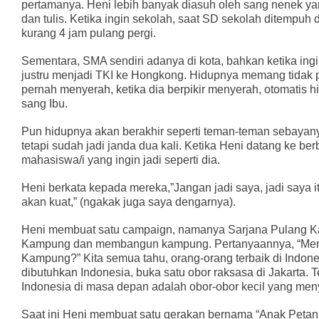
pertamanya. Heni lebih banyak diasuh oleh sang nenek ya
dan tulis. Ketika ingin sekolah, saat SD sekolah ditempuh
kurang 4 jam pulang pergi.
Sementara, SMA sendiri adanya di kota, bahkan ketika ingi
justru menjadi TKI ke Hongkong. Hidupnya memang tidak p
pernah menyerah, ketika dia berpikir menyerah, otomatis h
sang Ibu.
Pun hidupnya akan berakhir seperti teman-teman sebayan
tetapi sudah jadi janda dua kali. Ketika Heni datang ke be
mahasiswa/i yang ingin jadi seperti dia.
Heni berkata kepada mereka,”Jangan jadi saya, jadi saya it
akan kuat,” (ngakak juga saya dengarnya).
Heni membuat satu campaign, namanya Sarjana Pulang K
Kampung dan membangun kampung. Pertanyaannya, “Men
Kampung?” Kita semua tahu, orang-orang terbaik di Indones
dibutuhkan Indonesia, buka satu obor raksasa di Jakarta. 
Indonesia di masa depan adalah obor-obor kecil yang men
Saat ini Heni membuat satu gerakan bernama “Anak Petani