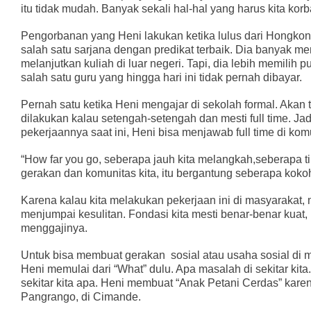
itu tidak mudah. Banyak sekali hal-hal yang harus kita korb
Pengorbanan yang Heni lakukan ketika lulus dari Hongkong
salah satu sarjana dengan predikat terbaik. Dia banyak m
melanjutkan kuliah di luar negeri. Tapi, dia lebih memilih 
salah satu guru yang hingga hari ini tidak pernah dibayar.
Pernah satu ketika Heni mengajar di sekolah formal. Akan tet
dilakukan kalau setengah-setengah dan mesti full time. Jad
pekerjaannya saat ini, Heni bisa menjawab full time di kom
“How far you go, seberapa jauh kita melangkah,seberapa ti
gerakan dan komunitas kita, itu bergantung seberapa kokoh
Karena kalau kita melakukan pekerjaan ini di masyarakat, 
menjumpai kesulitan. Fondasi kita mesti benar-benar kuat,
menggajinya.
Untuk bisa membuat gerakan
sosial atau usaha sosial di
Heni memulai dari “What” dulu. Apa masalah di sekitar kita
sekitar kita apa. Heni membuat “Anak Petani Cerdas” karen
Pangrango, di Cimande.