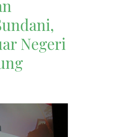
an
Sundani,
uar Negeri
ung