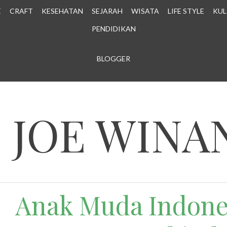
E
CRAFT
KESEHATAN
SEJARAH
WISATA
LIFE STYLE
KUL
PENDIDIKAN
Powered by
BLOGGER
.
N JOE WINA
Anak Muda Indone