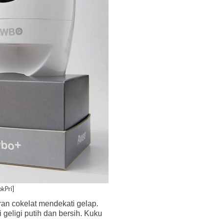
okPri]
n cokelat mendekati gelap.
 geligi putih dan bersih. Kuku