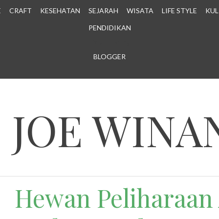
E
CRAFT
KESEHATAN
SEJARAH
WISATA
LIFE STYLE
KUL
PENDIDIKAN
Powered by
BLOGGER
.
N JOE WINA
Hewan Peliharaan